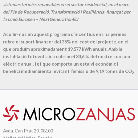
sistemes tèrmics renovables en el sector residencial, en el marc
del Pla de Recuperació, Transformació i Resiliència, finançat per
la Unió Europea – NextGenerationEU
Acollir-nos en aquest programa d’incentius ens ha permès
rebre el suport financer del 35% del cost del projecte, en el
que produïm aproximadament
19.577
kWh anuals. Amb la
instal·lació fotovoltaica cobrim el
34,6
% del nostre consum
elèctric anual, fet que comporta un estalvi econòmic i
benefici mediambiental evitant l’emissió de
9,19
tones de CO
2.
Avda. Can Prat 20, 08100