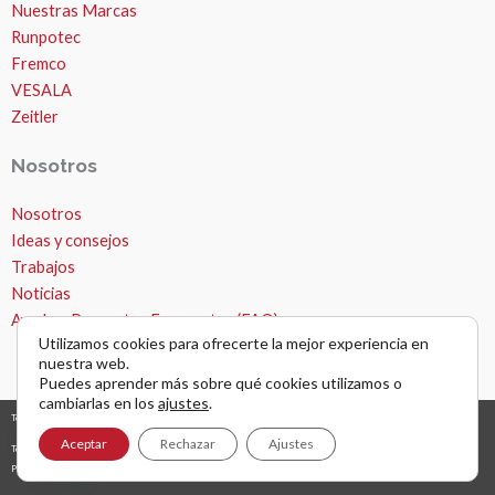
Nuestras Marcas
Runpotec
Fremco
VESALA
Zeitler
Nosotros
Nosotros
Ideas y consejos
Trabajos
Noticias
Ayuda – Preguntas Frecuentes (FAQ)
Utilizamos cookies para ofrecerte la mejor experiencia en
nuestra web.
Puedes aprender más sobre qué cookies utilizamos o
cambiarlas en los
ajustes
.
Todos los derechos © 2026 Microzanjas, canalizaciones y apertura de zanjas. |
diseño y desarrollo web
grafreak
Aceptar
Rechazar
Ajustes
Términos y condiciones de uso
Política de privacidad
AVISO LEGAL Y NAVEGACIÓN POR WEB
Política de cookies