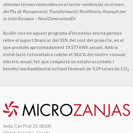
sistemes tèrmics renovables en el sector residencial, en el marc
del Pla de Recuperació, Transformació i Resiliència, finançat per
la Unió Europea – NextGenerationEU
Acollir-nos en aquest programa d’incentius ens ha permès
rebre el suport financer del 35% del cost del projecte, en el
que produïm aproximadament
19.577
kWh anuals. Amb la
instal·lació fotovoltaica cobrim el
34,6
% del nostre consum
elèctric anual, fet que comporta un estalvi econòmic i
benefici mediambiental evitant l’emissió de
9,19
tones de CO
2.
Avda. Can Prat 20, 08100