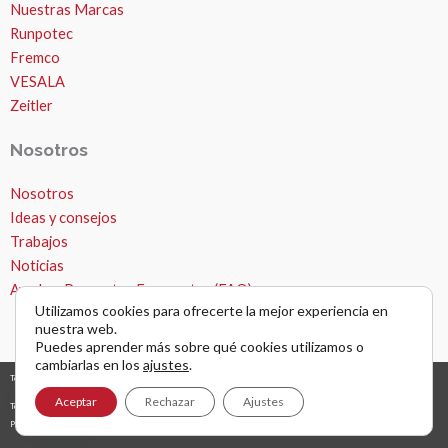
Nuestras Marcas
Runpotec
Fremco
VESALA
Zeitler
Nosotros
Nosotros
Ideas y consejos
Trabajos
Noticias
Ayuda – Preguntas Frecuentes (FAQ)
Utilizamos cookies para ofrecerte la mejor experiencia en
nuestra web.
Puedes aprender más sobre qué cookies utilizamos o
cambiarlas en los
ajustes
.
Todos los derechos © 2026 Microzanjas, canalizaciones y apertura de zanjas. |
diseño y desarrollo web
grafreak
Aceptar
Rechazar
Ajustes
Términos y condiciones de uso
Política de privacidad
AVISO LEGAL Y NAVEGACIÓN POR WEB
Política de cookies