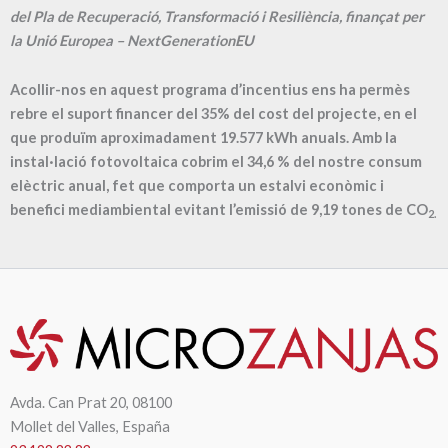
del Pla de Recuperació, Transformació i Resiliència, finançat per
la Unió Europea – NextGenerationEU
Acollir-nos en aquest programa d’incentius ens ha permès
rebre el suport financer del 35% del cost del projecte, en el
que produïm aproximadament
19.577
kWh anuals. Amb la
instal·lació fotovoltaica cobrim el
34,6
% del nostre consum
elèctric anual, fet que comporta un estalvi econòmic i
benefici mediambiental evitant l’emissió de
9,19
tones de CO
2.
Avda. Can Prat 20, 08100
Mollet del Valles, España