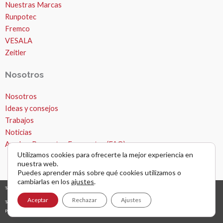
Nuestras Marcas
Runpotec
Fremco
VESALA
Zeitler
Nosotros
Nosotros
Ideas y consejos
Trabajos
Noticias
Ayuda – Preguntas Frecuentes (FAQ)
Utilizamos cookies para ofrecerte la mejor experiencia en
nuestra web.
Puedes aprender más sobre qué cookies utilizamos o
cambiarlas en los
ajustes
.
Todos los derechos © 2026 Microzanjas, canalizaciones y apertura de zanjas. |
diseño y desarrollo web
grafreak
Aceptar
Rechazar
Ajustes
Términos y condiciones de uso
Política de privacidad
AVISO LEGAL Y NAVEGACIÓN POR WEB
Política de cookies