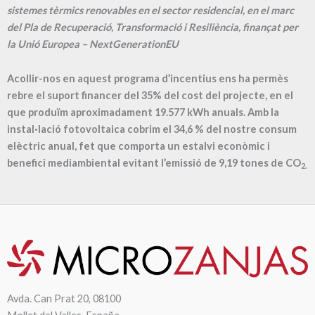
sistemes tèrmics renovables en el sector residencial, en el marc
del Pla de Recuperació, Transformació i Resiliència, finançat per
la Unió Europea – NextGenerationEU
Acollir-nos en aquest programa d’incentius ens ha permès
rebre el suport financer del 35% del cost del projecte, en el
que produïm aproximadament
19.577
kWh anuals. Amb la
instal·lació fotovoltaica cobrim el
34,6
% del nostre consum
elèctric anual, fet que comporta un estalvi econòmic i
benefici mediambiental evitant l’emissió de
9,19
tones de CO
2.
Avda. Can Prat 20, 08100