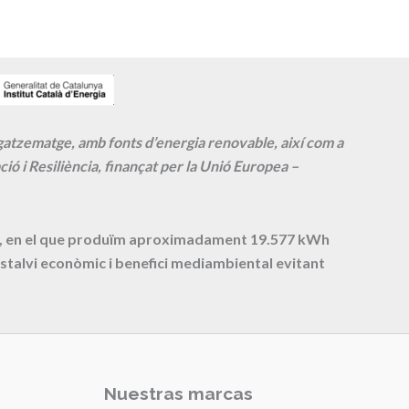
agatzematge, amb fonts d’energia renovable, així com a
ió i Resiliència, finançat per la Unió Europea –
cte, en el que produïm aproximadament
19.577
kWh
stalvi econòmic i benefici mediambiental evitant
Nuestras marcas