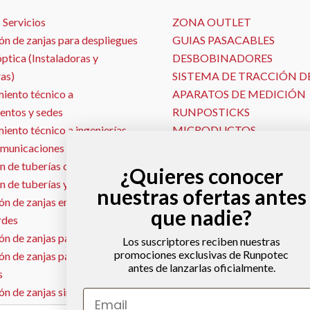
 Servicios
ZONA OUTLET
ón de zanjas para despliegues
GUIAS PASACABLES
óptica (Instaladoras y
DESBOBINADORES
as)
SISTEMA DE TRACCIÓN D
iento técnico a
APARATOS DE MEDICIÓN
entos y sedes
RUNPOSTICKS
ento técnico a ingenierías
MICRODUCTOS
omunicaciones
PISTOLAS PASAHILOS
n de tuberías con Georadar
SONDAS Y LOCALIZADOR
¿Quieres conocer
n de tuberías y conductos
MALLA TEXTIL
nuestras ofertas antes
n de zanjas en jardines y
MÁQUINAS DE SOPLADO
que nadie?
rdes
SEÑALIZACIÓN VIAL
n de zanjas para gas natural
Los suscriptores reciben nuestras
promociones exclusivas de Runpotec
ón de zanjas para redes
antes de lanzarlas oficialmente.
s
ón de zanjas sin escombros –
Email
ja con aspirado