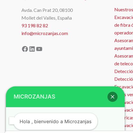
Nuestros
Avda. Can Prat 20, 08100
Excavaci
Mollet del Valles, España
de fibra 
93 198 82 82
operador
info@microzanjas.com
Asesoram
Facebook
LinkedIn
YouTube
ayuntami
Asesorami
de telec
Detecció
Detecció
Excavació
zonas ve
MICROZANJAS
Excavació
Excavaci
eléctrica
Hola , bienvenido a Microzanjas
Excavaci
Microzan