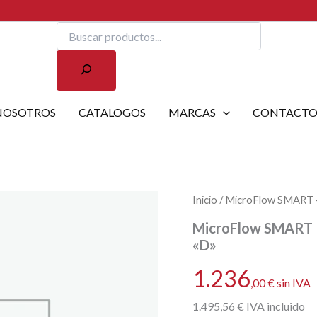
Buscar
NOSOTROS
CATALOGOS
MARCAS
CONTACT
Inicio
/ MicroFlow SMART – 
MicroFlow SMART –
«D»
1.236
,00
€
sin IVA
1.495
,56
€
IVA incluido