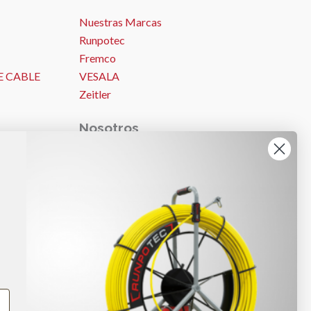
Nuestras Marcas
Runpotec
Fremco
E CABLE
VESALA
Zeitler
Nosotros
Nosotros
ES
Ideas y consejos
Trabajos
Noticias
Ayuda – Preguntas Frecuentes (FAQ)