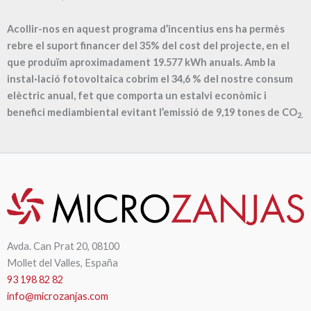
Acollir-nos en aquest programa d’incentius ens ha permès
rebre el suport financer del 35% del cost del projecte, en el
que produïm aproximadament
19.577
kWh anuals. Amb la
instal·lació fotovoltaica cobrim el
34,6
% del nostre consum
elèctric anual, fet que comporta un estalvi econòmic i
benefici mediambiental evitant l’emissió de
9,19
tones de CO
2.
Avda. Can Prat 20, 08100
Mollet del Valles, España
93 198 82 82
info@microzanjas.com