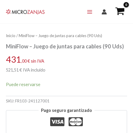
Ir
al
contenido
Inicio
/ MiniFlow – Juego de juntas para cables (90 Uds)
MiniFlow – Juego de juntas para cables (90 Uds)
431
,00
€
sin IVA
521
,51
€
IVA incluido
Puede reservarse
SKU:
FR103-241127001
Pago seguro garantizado