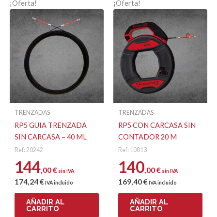
¡Oferta!
¡Oferta!
TRENZADAS
TRENZADAS
RP5 GUIA TRENZADA
RP5 CON CARCASA SIN
SIN CARCASA – 40 ML
CONTADOR 20 M
Ref: 20242
Ref: 10013
144
140
,00
€
,00
€
sin IVA
sin IVA
174
,24
€
169
,40
€
IVA incluido
IVA incluido
AÑADIR AL
AÑADIR AL
CARRITO
CARRITO