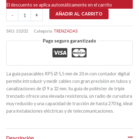
El descuento se aplica automáticamente en el carrito
RP5
AÑADIR AL CARRITO
-
+
CON
CARCASA
Y
SKU:
10202
Categoría:
TRENZADAS
CONTADOR
Pago seguro garantizado
-
20
M
cantidad
La guía pasacables RP5 Ø 5,5 mm de 20 m con contador digital
permite introducir y medir cables con gran precisión en tubos y
canalizaciones de Ø 9 a 32 mm. Su guía de poliéster de triple
trenzado ofrece una elevada resistencia, un radio de curvatura
muy reducido y una capacidad de tracción de hasta 270 kg, ideal
para instalaciones eléctricas y de telecomunicaciones.
Descripción