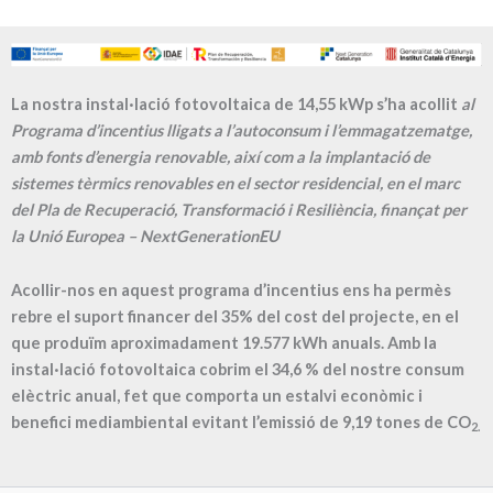
La nostra instal·lació fotovoltaica de 14,55 kWp s’ha acollit
al
Programa d’incentius lligats a l’autoconsum i l’emmagatzematge,
amb fonts d’energia renovable, així com a la implantació de
sistemes tèrmics renovables en el sector residencial, en el marc
del Pla de Recuperació, Transformació i Resiliència, finançat per
la Unió Europea – NextGenerationEU
Acollir-nos en aquest programa d’incentius ens ha permès
rebre el suport financer del 35% del cost del projecte, en el
que produïm aproximadament
19.577
kWh anuals. Amb la
instal·lació fotovoltaica cobrim el
34,6
% del nostre consum
elèctric anual, fet que comporta un estalvi econòmic i
benefici mediambiental evitant l’emissió de
9,19
tones de CO
2.