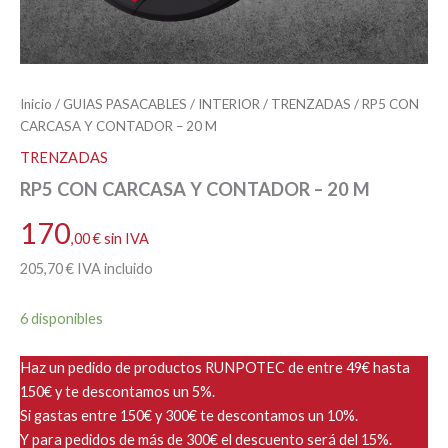
Inicio
/
GUIAS PASACABLES
/
INTERIOR
/
TRENZADAS
/ RP5 CON
CARCASA Y CONTADOR – 20 M
TRENZADAS
RP5 CON CARCASA Y CONTADOR – 20 M
170
,00
€
sin IVA
205
,70
€
IVA incluido
6 disponibles
Haz un pedido de productos RUNPOTEC de entre 49€ hasta
150€ y te descontamos un 5%.
Si gastas entre 150€ y 300€ te descontamos un 10%.
Y para pedidos de más de 300€ el descuento será del 15%.