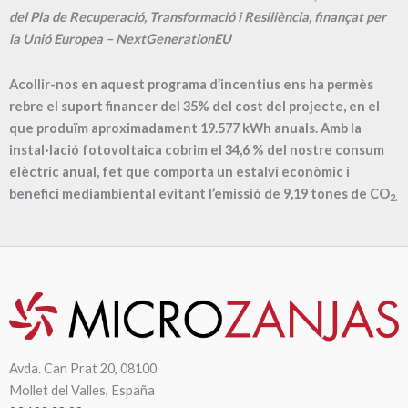
del Pla de Recuperació, Transformació i Resiliència, finançat per
la Unió Europea – NextGenerationEU
Acollir-nos en aquest programa d’incentius ens ha permès
rebre el suport financer del 35% del cost del projecte, en el
que produïm aproximadament
19.577
kWh anuals. Amb la
instal·lació fotovoltaica cobrim el
34,6
% del nostre consum
elèctric anual, fet que comporta un estalvi econòmic i
benefici mediambiental evitant l’emissió de
9,19
tones de CO
2.
Avda. Can Prat 20, 08100
Mollet del Valles, España