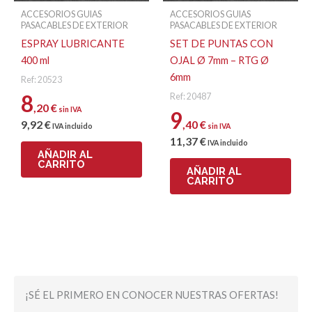
ACCESORIOS GUIAS
ACCESORIOS GUIAS
PASACABLES DE EXTERIOR
PASACABLES DE EXTERIOR
ESPRAY LUBRICANTE
SET DE PUNTAS CON
400 ml
OJAL Ø 7mm – RTG Ø
6mm
Ref: 20523
8
Ref: 20487
,20
€
sin IVA
9
9
,92
€
,40
€
IVA incluido
sin IVA
11
,37
€
IVA incluido
AÑADIR AL
CARRITO
AÑADIR AL
CARRITO
¡SÉ EL PRIMERO EN CONOCER NUESTRAS OFERTAS!