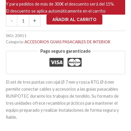
Y para pedidos de más de 300€ el descuento será del 15%.
El descuento se aplica automáticamente en el carrito
SET
AÑADIR AL CARRITO
-
+
DE
PUNTAS
CON
SKU:
20411
OJAL
Categoría:
ACCESORIOS GUIAS PASACABLES DE INTERIOR
Ø
Pago seguro garantizado
7mm
(Pack
3
Ud)
cantidad
El set de tres puntas con ojal Ø 7 mm y rosca RTG Ø 6 mm
permite conectar cables y accesorios a las guías pasacables
RUNPOTEC durante los trabajos de tendido. Su formato de
tres unidades ofrece recambios prácticos para mantener el
equipo preparado y realizar instalaciones de forma segura y
fiable.