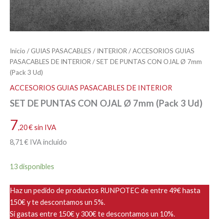
Inicio
/
GUIAS PASACABLES
/
INTERIOR
/
ACCESORIOS GUIAS
PASACABLES DE INTERIOR
/ SET DE PUNTAS CON OJAL Ø 7mm
(Pack 3 Ud)
ACCESORIOS GUIAS PASACABLES DE INTERIOR
SET DE PUNTAS CON OJAL Ø 7mm (Pack 3 Ud)
7
,20
€
sin IVA
8
,71
€
IVA incluido
13 disponibles
Haz un pedido de productos RUNPOTEC de entre 49€ hasta
150€ y te descontamos un 5%.
Si gastas entre 150€ y 300€ te descontamos un 10%.