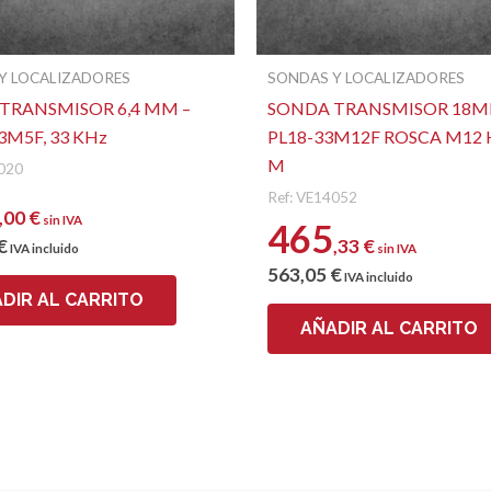
Y LOCALIZADORES
SONDAS Y LOCALIZADORES
TRANSMISOR 6,4 MM –
SONDA TRANSMISOR 18M
3M5F, 33 KHz
PL18-33M12F ROSCA M12 
M
4020
Ref: VE14052
,00
€
sin IVA
465
€
,33
€
IVA incluido
sin IVA
563
,05
€
IVA incluido
DIR AL CARRITO
AÑADIR AL CARRITO