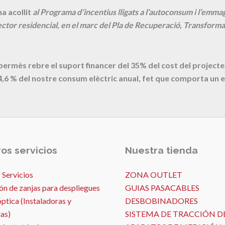
a acollit
al Programa d’incentius lligats a l’autoconsum i l’emm
ctor residencial, en el marc del Pla de Recuperació, Transformac
 permès rebre el suport financer del 35% del cost del proje
4,6
% del nostre consum elèctric anual, fet que comporta un e
os servicios
Nuestra tienda
 Servicios
ZONA OUTLET
ón de zanjas para despliegues
GUIAS PASACABLES
óptica (Instaladoras y
DESBOBINADORES
as)
SISTEMA DE TRACCIÓN D