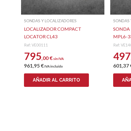
SONDAS Y LOCALIZADORES
SONDAS 
LOCALIZADOR COMPACT
SONDA 
LOCATOR CL43
MPL6-3
Ref: VE00111
Ref: VE1
795
497
,00
€
sin IVA
961
,95
€
601
,37
IVA incluido
AÑADIR AL CARRITO
AÑA