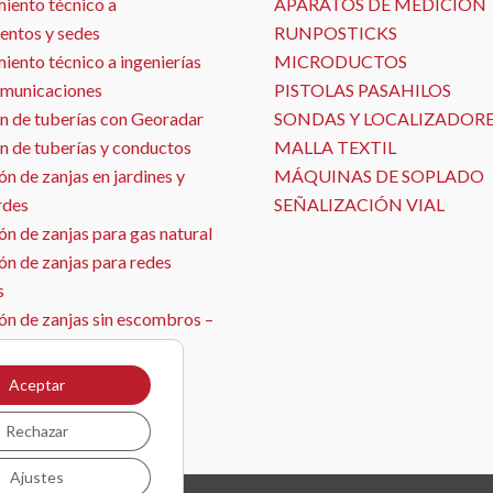
iento técnico a
APARATOS DE MEDICIÓN
entos y sedes
RUNPOSTICKS
ento técnico a ingenierías
MICRODUCTOS
omunicaciones
PISTOLAS PASAHILOS
n de tuberías con Georadar
SONDAS Y LOCALIZADOR
n de tuberías y conductos
MALLA TEXTIL
n de zanjas en jardines y
MÁQUINAS DE SOPLADO
rdes
SEÑALIZACIÓN VIAL
n de zanjas para gas natural
ón de zanjas para redes
s
ón de zanjas sin escombros –
ja con aspirado
ón de sensores
Aceptar
il
Rechazar
Ajustes