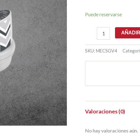
Puede reservarse
TRANSMISOR
AÑADIR
SCOPE
MOD.
SGV4
SKU:
MECSGV4
Categor
cantidad
Valoraciones (0)
No hay valoraciones aún.