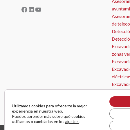
Asesoram
Facebook
LinkedIn
YouTube
ayuntami
Asesorami
de telec
Detecció
Detecció
Excavació
zonas ve
Excavació
Excavaci
eléctrica
Excavaci
Microzan
Instalaci
Utilizamos cookies para ofrecerte la mejor
Obra Civ
experiencia en nuestra web.
Puedes aprender más sobre qué cookies
utilizamos o cambiarlas en los
ajustes
.