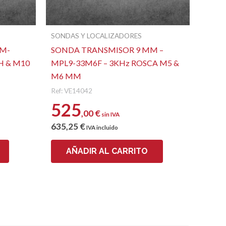
SONDAS Y LOCALIZADORES
M-
SONDA TRANSMISOR 9 MM –
H & M10
MPL9-33M6F – 3KHz ROSCA M5 &
M6 MM
Ref: VE14042
525
,00
€
sin IVA
635
,25
€
IVA incluido
AÑADIR AL CARRITO