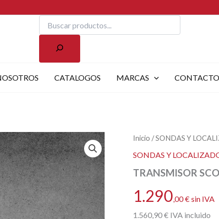
Buscar
NOSOTROS
CATALOGOS
MARCAS
CONTACT
Inicio
/
SONDAS Y LOCAL
SONDAS Y LOCALIZAD
TRANSMISOR SCO
1.290
,00
€
sin IVA
1.560
,90
€
IVA incluido