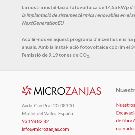
La nostra instal·lació fotovoltaica de 14,55 kWp s’h
la implantació de sistemes tèrmics renovables en el se
NextGenerationEU
Acollir-nos en aquest programa d’incentius ens ha
anuals. Amb la instal·lació fotovoltaica cobrim el
3
l’emissió de
9,19
tones de CO
2.
Nuestr
Nuestros
Avda. Can Prat 20, 08100
Excavaci
Mollet del Valles, España
de fibra 
93 198 82 82
operador
info@microzanjas.com