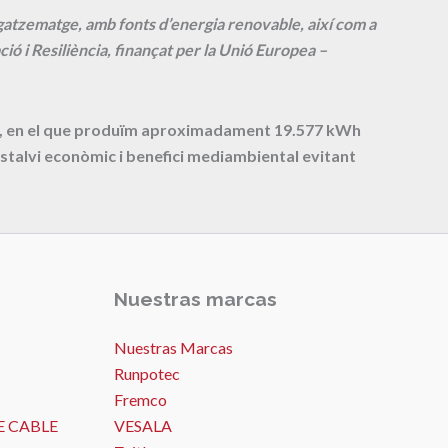
agatzematge, amb fonts d’energia renovable, així com a
ió i Resiliència, finançat per la Unió Europea –
cte, en el que produïm aproximadament
19.577
kWh
stalvi econòmic i benefici mediambiental evitant
Nuestras marcas
Nuestras Marcas
Runpotec
Fremco
E CABLE
VESALA