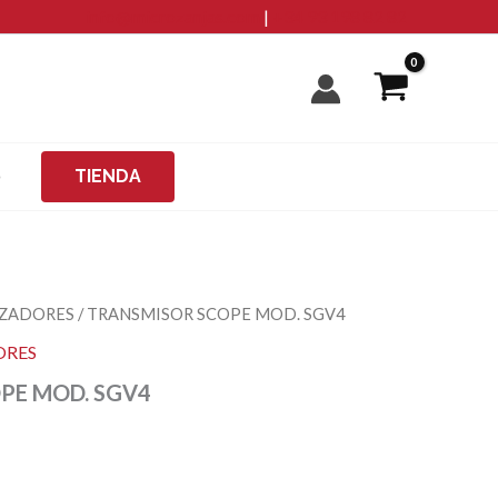
cantidad
info@microzanjas.com
|
+34 93 198 82 82
O
TIENDA
IZADORES
/ TRANSMISOR SCOPE MOD. SGV4
ORES
PE MOD. SGV4