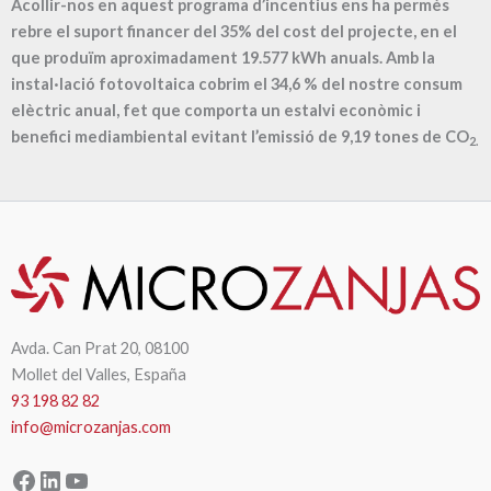
Acollir-nos en aquest programa d’incentius ens ha permès
rebre el suport financer del 35% del cost del projecte, en el
que produïm aproximadament
19.577
kWh anuals. Amb la
instal·lació fotovoltaica cobrim el
34,6
% del nostre consum
elèctric anual, fet que comporta un estalvi econòmic i
benefici mediambiental evitant l’emissió de
9,19
tones de CO
2.
Avda. Can Prat 20, 08100
Mollet del Valles, España
93 198 82 82
info@microzanjas.com
Facebook
LinkedIn
YouTube