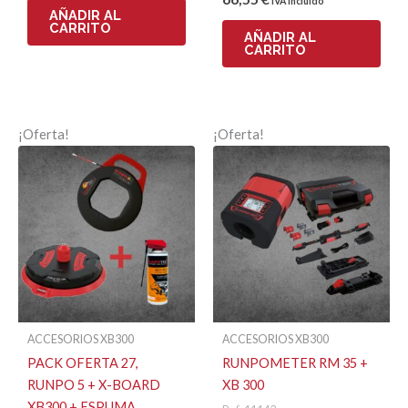
IVA incluido
AÑADIR AL
CARRITO
AÑADIR AL
CARRITO
¡Oferta!
¡Oferta!
ACCESORIOS XB300
ACCESORIOS XB300
PACK OFERTA 27,
RUNPOMETER RM 35 +
RUNPO 5 + X-BOARD
XB 300
XB300 + ESPUMA