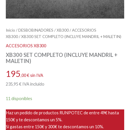
Inicio
/
DESBOBINADORES
/
XB300
/
ACCESORIOS
XB300
/ XB300 SET COMPLETO (INCLUYE MANDRIL + MALETIN)
ACCESORIOS XB300
XB300 SET COMPLETO (INCLUYE MANDRIL +
MALETIN)
195
,00
€
sin IVA
235
,95
€
IVA incluido
11 disponibles
Haz un pedido de productos RUNPOTEC de entre 49€ hasta
150€ y te descontamos un 5%.
Si gastas entre 150€ y 300€ te descontamos un 10%.