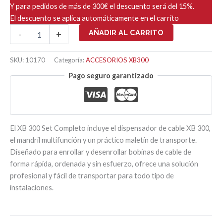
Y para pedidos de más de 300€ el descuento será del 15%.
El descuento se aplica automáticamente en el carrito
XB300
AÑADIR AL CARRITO
-
+
SET
COMPLETO
(INCLUYE
SKU:
10170
Categoría:
ACCESORIOS XB300
MANDRIL
Pago seguro garantizado
+
MALETIN)
cantidad
El XB 300 Set Completo incluye el dispensador de cable XB 300,
el mandril multifunción y un práctico maletín de transporte.
Diseñado para enrollar y desenrollar bobinas de cable de
forma rápida, ordenada y sin esfuerzo, ofrece una solución
profesional y fácil de transportar para todo tipo de
instalaciones.