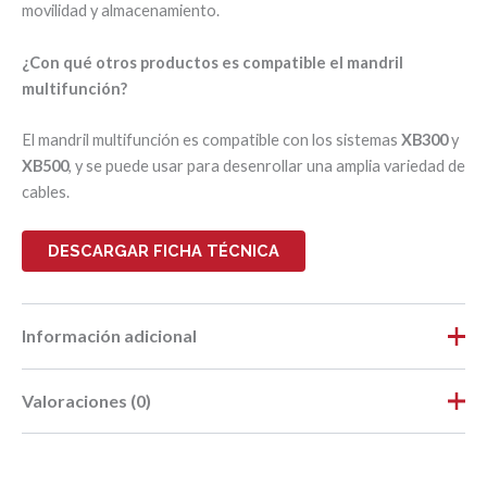
movilidad y almacenamiento.
¿Con qué otros productos es compatible el mandril
multifunción?
El mandril multifunción es compatible con los sistemas
XB300
y
XB500
, y se puede usar para desenrollar una amplia variedad de
cables.
DESCARGAR FICHA TÉCNICA
Información adicional
Valoraciones (0)
Peso
4,54 kg
Dimensiones
45 × 42 × 17 cm
No hay valoraciones aún.