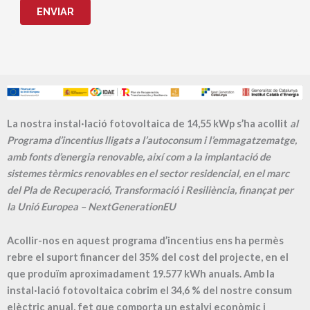
ENVIAR
La nostra instal·lació fotovoltaica de 14,55 kWp s’ha acollit
al
Programa d’incentius lligats a l’autoconsum i l’emmagatzematge,
amb fonts d’energia renovable, així com a la implantació de
sistemes tèrmics renovables en el sector residencial, en el marc
del Pla de Recuperació, Transformació i Resiliència, finançat per
la Unió Europea – NextGenerationEU
Acollir-nos en aquest programa d’incentius ens ha permès
rebre el suport financer del 35% del cost del projecte, en el
que produïm aproximadament
19.577
kWh anuals. Amb la
instal·lació fotovoltaica cobrim el
34,6
% del nostre consum
elèctric anual, fet que comporta un estalvi econòmic i