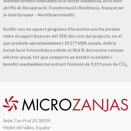
sistemes tèrmics renovables en el sector residencial, en el marc
del Pla de Recuperació, Transformació i Resiliència, finançat per
la Unió Europea – NextGenerationEU
Acollir-nos en aquest programa d’incentius ens ha permès
rebre el suport financer del 35% del cost del projecte, en el
que produïm aproximadament
19.577
kWh anuals. Amb la
instal·lació fotovoltaica cobrim el
34,6
% del nostre consum
elèctric anual, fet que comporta un estalvi econòmic i
benefici mediambiental evitant l’emissió de
9,19
tones de CO
2.
Avda. Can Prat 20, 08100
Mollet del Valles, España