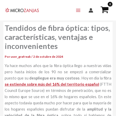
Ir
al
contenido
Tendidos de fibra óptica: tipos,
características, ventajas e
inconvenientes
Por
user_grafreak
/
2 de octubre de 2024
Ya hace muchos años que la fibra óptica llego a nuestras vidas
pero hasta inicios de los 90 no se empezó a comercializar
puesto que su
despliegue era muy costoso
. Hoy en día la fibra
se extiende sobre más del 16% del territorio español
(FTTH
Council Europe Source) en términos de penetración, que no es
lo mismo
q
ue se use en el 16% de hogares españoles. En este
aspecto todavía queda mucho por hacer para que la mayoría de
los hogares españoles puedan disfrutar de la
amplitud y la
velocidad de la fibra óptica
, sobre todo si hablamos de