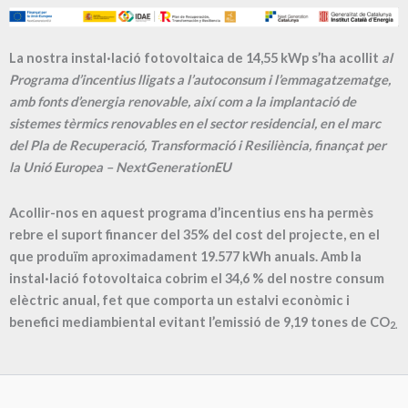
La nostra instal·lació fotovoltaica de 14,55 kWp s’ha acollit
al
Programa d’incentius lligats a l’autoconsum i l’emmagatzematge,
amb fonts d’energia renovable, així com a la implantació de
sistemes tèrmics renovables en el sector residencial, en el marc
del Pla de Recuperació, Transformació i Resiliència, finançat per
la Unió Europea – NextGenerationEU
Acollir-nos en aquest programa d’incentius ens ha permès
rebre el suport financer del 35% del cost del projecte, en el
que produïm aproximadament
19.577
kWh anuals. Amb la
instal·lació fotovoltaica cobrim el
34,6
% del nostre consum
elèctric anual, fet que comporta un estalvi econòmic i
benefici mediambiental evitant l’emissió de
9,19
tones de CO
2.