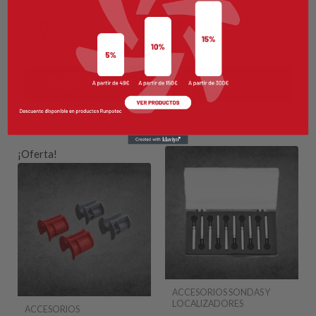
595
131
,00
€
,00
€
sin IVA
sin IVA
719
,95
€
158
,51
€
IVA incluido
IVA incluido
AÑADIR AL
AÑADIR AL
CARRITO
CARRITO
SHOP DEALS
¡Oferta!
ACCESORIOS SONDAS Y
LOCALIZADORES
ACCESORIOS