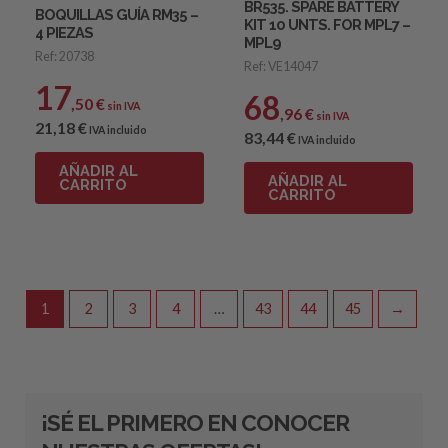
BR535. SPARE BATTERY
BOQUILLAS GUÍA RM35 –
KIT 10 UNTS. FOR MPL7 –
4 PIEZAS
MPL9
Ref: 20738
Ref: VE14047
17
68
,50
€
sin IVA
,96
€
sin IVA
21
,18
€
IVA incluido
83
,44
€
IVA incluido
AÑADIR AL
AÑADIR AL
CARRITO
CARRITO
1
2
3
4
…
43
44
45
→
¡SÉ EL PRIMERO EN CONOCER