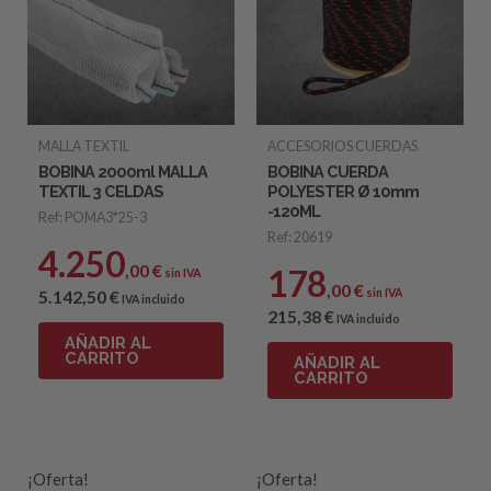
MALLA TEXTIL
ACCESORIOS CUERDAS
BOBINA 2000ml MALLA
BOBINA CUERDA
TEXTIL 3 CELDAS
POLYESTER Ø 10mm
-120ML
Ref: POMA3*25-3
Ref: 20619
4.250
,00
€
178
sin IVA
,00
€
5.142
,50
€
sin IVA
IVA incluido
215
,38
€
IVA incluido
AÑADIR AL
CARRITO
AÑADIR AL
CARRITO
¡Oferta!
¡Oferta!