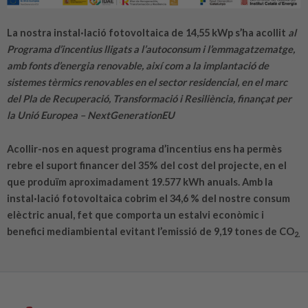
La nostra instal·lació fotovoltaica de 14,55 kWp s’ha acollit
al
Programa d’incentius lligats a l’autoconsum i l’emmagatzematge,
amb fonts d’energia renovable, així com a la implantació de
sistemes tèrmics renovables en el sector residencial, en el marc
del Pla de Recuperació, Transformació i Resiliència, finançat per
la Unió Europea – NextGenerationEU
Acollir-nos en aquest programa d’incentius ens ha permès
rebre el suport financer del 35% del cost del projecte, en el
que produïm aproximadament
19.577
kWh anuals. Amb la
instal·lació fotovoltaica cobrim el
34,6
% del nostre consum
elèctric anual, fet que comporta un estalvi econòmic i
benefici mediambiental evitant l’emissió de
9,19
tones de CO
2.