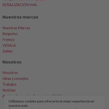
SEÑALIZACIÓN VIAL
Nuestras marcas
Nuestras Marcas
Runpotec
Fremco
VESALA
Zeitler
Nosotros
Nosotros
MICROZANJAS
Ideas y consejos
Trabajos
Noticias
Ayuda – Preguntas Frecuentes (FAQ)
Hola , bienvenido a Microzanjas
Utilizamos cookies para ofrecerte la mejor experiencia en
nuestra web.