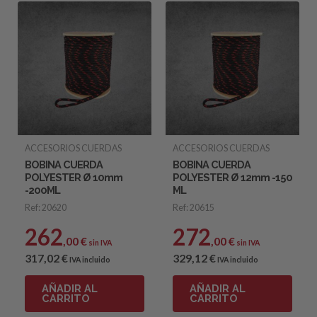
ACCESORIOS CUERDAS
ACCESORIOS CUERDAS
BOBINA CUERDA
BOBINA CUERDA
POLYESTER Ø 10mm
POLYESTER Ø 12mm -150
-200ML
ML
Ref: 20620
Ref: 20615
262
272
,00
€
,00
€
sin IVA
sin IVA
317
,02
€
329
,12
€
IVA incluido
IVA incluido
AÑADIR AL
AÑADIR AL
CARRITO
CARRITO