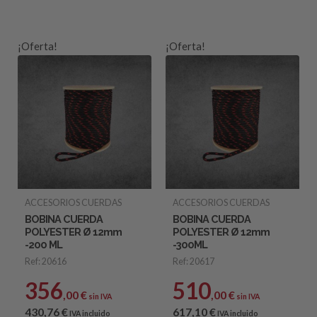
¡Oferta!
¡Oferta!
ACCESORIOS CUERDAS
ACCESORIOS CUERDAS
BOBINA CUERDA
BOBINA CUERDA
POLYESTER Ø 12mm
POLYESTER Ø 12mm
-200 ML
-300ML
Ref: 20616
Ref: 20617
356
510
,00
€
,00
€
sin IVA
sin IVA
430
,76
€
617
,10
€
IVA incluido
IVA incluido