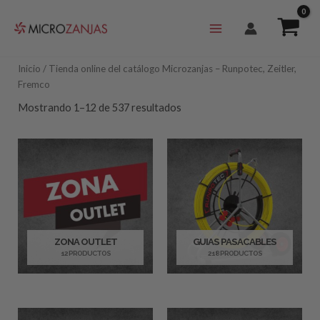
Ir
al
contenido
Inicio
/ Tienda online del catálogo Microzanjas – Runpotec, Zeitler,
Fremco
Mostrando 1–12 de 537 resultados
ZONA OUTLET
GUIAS PASACABLES
12 PRODUCTOS
218 PRODUCTOS