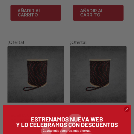
AÑADIR AL
AÑADIR AL
CARRITO
CARRITO
¡Oferta!
¡Oferta!
ACCESORIOS CUERDAS
ACCESORIOS CUERDAS
BOBINA CUERDA
BOBINA CUERDA
POLYESTER Ø 12mm
POLYESTER Ø 8mm
-350ML
-120ML
Ref: 20618
Ref: 20621