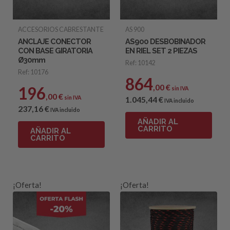
ACCESORIOS CABRESTANTE
AS 900
ANCLAJE CONECTOR
AS900 DESBOBINADOR
CON BASE GIRATORIA
EN RIEL SET 2 PIEZAS
Ø30mm
Ref: 10142
Ref: 10176
864
,00
€
196
sin IVA
,00
€
sin IVA
1.045
,44
€
IVA incluido
237
,16
€
IVA incluido
AÑADIR AL
CARRITO
AÑADIR AL
CARRITO
¡Oferta!
¡Oferta!