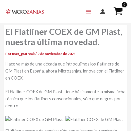
Ir
al
contenido
El Flatliner COEX de GM Plast,
nuestra última novedad.
Por
user_grafreak
/
2 de noviembre de 2021
Hace ya más de una década que introdujimos los flatliners de
GM Plast en España, ahora Microzanjas, innova con el Flatliner
en COEX.
El Flatliner COEX de GM Plast, tiene básicamente la misma ficha
técnica que los flatliners convencionales, sólo que negros por
dentro.
El último encargo de canalización con microzanja y aspirado