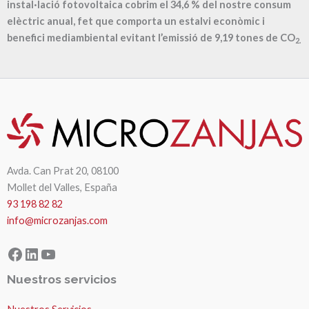
instal·lació fotovoltaica cobrim el
34,6
% del nostre consum
elèctric anual, fet que comporta un estalvi econòmic i
benefici mediambiental evitant l’emissió de
9,19
tones de CO
2.
Avda. Can Prat 20, 08100
Mollet del Valles, España
93 198 82 82
info@microzanjas.com
Facebook
LinkedIn
YouTube
Nuestros servicios