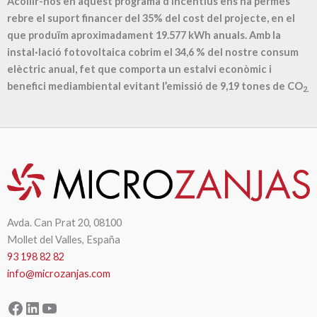
Acollir-nos en aquest programa d’incentius ens ha permès
rebre el suport financer del 35% del cost del projecte, en el
que produïm aproximadament
19.577
kWh anuals. Amb la
instal·lació fotovoltaica cobrim el
34,6
% del nostre consum
elèctric anual, fet que comporta un estalvi econòmic i
benefici mediambiental evitant l’emissió de
9,19
tones de CO
2.
Avda. Can Prat 20, 08100
Mollet del Valles, España
93 198 82 82
info@microzanjas.com
Facebook
LinkedIn
YouTube