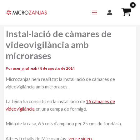
Ir
al
contenido
Instal·lació de càmares de
videovigilància amb
microrases
Por
user_grafreak
/
8 de agosto de 2014
Microzanjas hem realitzat la instal·lació de càmares de
videovigilància amb microrases.
La feina ha consistit en la instal·lació de
16 càmares de
videovigilància
en una campa de formigó.
Mida de la rasa, 6’5 cms d’amplada per 25 cms de fondària.
Altres treballs de Microzanjas:
veure vídeo