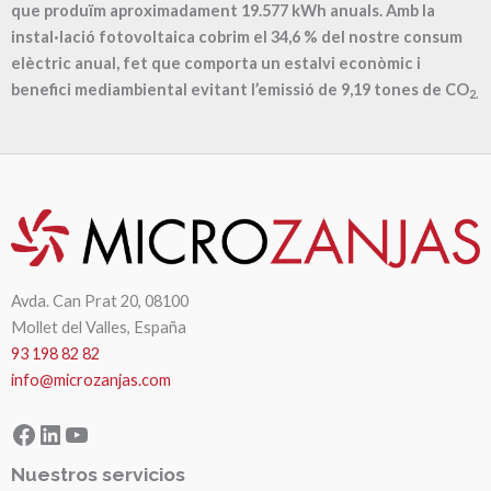
que produïm aproximadament
19.577
kWh anuals. Amb la
instal·lació fotovoltaica cobrim el
34,6
% del nostre consum
elèctric anual, fet que comporta un estalvi econòmic i
benefici mediambiental evitant l’emissió de
9,19
tones de CO
2.
Avda. Can Prat 20, 08100
Mollet del Valles, España
93 198 82 82
info@microzanjas.com
Facebook
LinkedIn
YouTube
Nuestros servicios