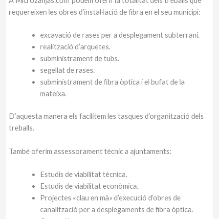
A Microzanjas.com podem oferir la totalitat dels treballs que
requereixen les obres d’instal·lació de fibra en el seu municipi:
excavació de rases per a desplegament subterrani.
realització d’arquetes.
subministrament de tubs.
segellat de rases.
subministrament de fibra òptica i el bufat de la
mateixa.
D’aquesta manera els facilitem les tasques d’organització dels
treballs.
També oferim assessorament tècnic a ajuntaments:
Estudis de viabilitat tècnica.
Estudis de viabilitat econòmica.
Projectes «clau en mà» d’execució d’obres de
canalització per a desplegaments de fibra òptica.