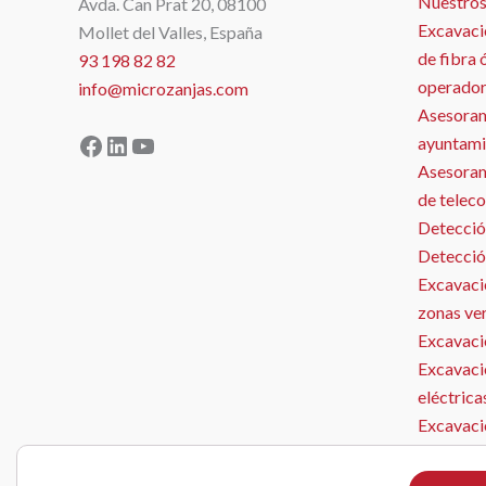
Nuestros
Avda. Can Prat 20, 08100
Excavaci
Mollet del Valles, España
de fibra 
93 198 82 82
operador
info@microzanjas.com
Asesoram
Facebook
LinkedIn
YouTube
ayuntami
Asesorami
de telec
Detecció
Detecció
Excavació
zonas ve
Excavació
Excavaci
MICROZANJAS
eléctrica
Excavaci
Microzan
Instalaci