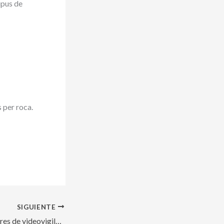
ipus de
 per roca.
SIGUIENTE
Instal·lació de càmares de videovigilància amb microrases