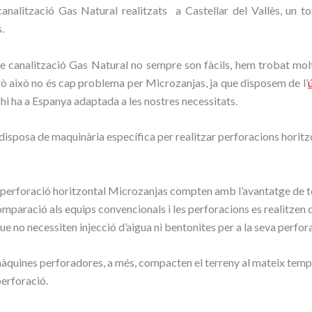
canalització Gas Natural realitzats a Castellar del Vallès, un to
.
 de canalització Gas Natural no sempre son fàcils, hem trobat mo
rò això no és cap problema per Microzanjas, ja que disposem de l’
hi ha a Espanya adaptada a les nostres necessitats.
disposa de maquinària específica per realitzar perforacions horitz
 perforació horitzontal Microzanjas compten amb l’avantatge de t
omparació als equips convencionals i les perforacions es realitzen
que no necessiten injecció d’aigua ni bentonites per a la seva perfor
àquines perforadores, a més, compacten el terreny al mateix temp
perforació.