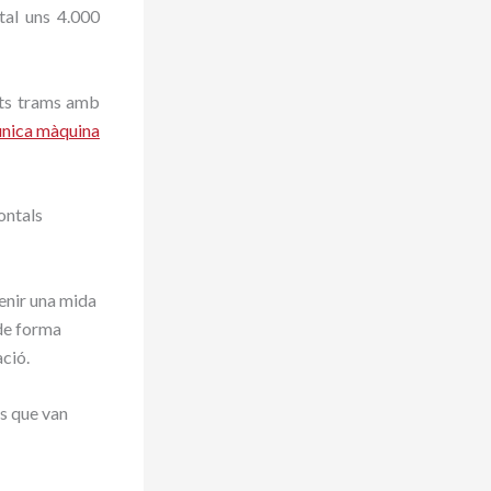
tal uns 4.000
lts trams amb
única màquina
ontals
enir una mida
 de forma
ació.
s que van