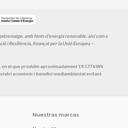
agatzematge, amb fonts d’energia renovable, així com a
ió i Resiliència, finançat per la Unió Europea –
cte, en el que produïm aproximadament
19.577
kWh
stalvi econòmic i benefici mediambiental evitant
Nuestras marcas