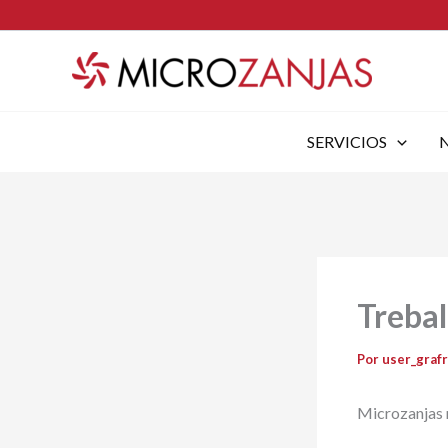
Ir
al
contenido
SERVICIOS
Trebal
Por
user_graf
Microzanjas r