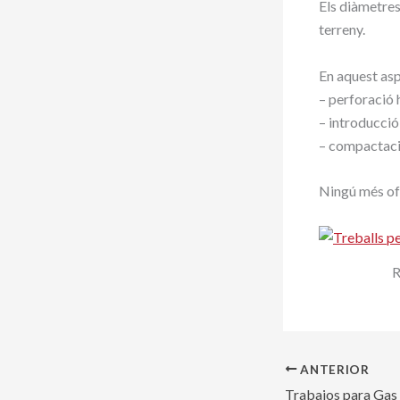
Els diàmetre
terreny.
En aquest asp
– perforació 
– introducció
– compactació
Ningú més ofe
R
ANTERIOR
Trabajos para Gas