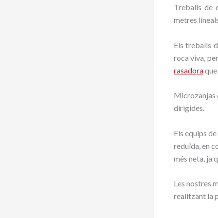
Treballs de 
metres lineals
Els treballs
roca viva, pe
rasadora
que 
Microzanjas
dirigides.
Els equips de
reduïda, en c
més neta, ja 
Les nostres m
realitzant la 