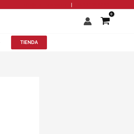
info@microzanjas.com
|
+34 93 198 82 82
O
TIENDA