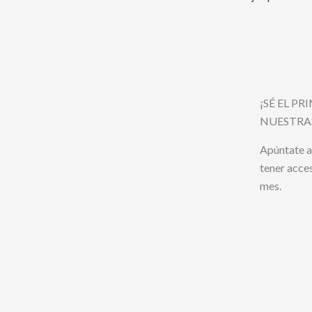
¡SÉ EL P
NUESTRA
Apúntate a
tener acce
mes.