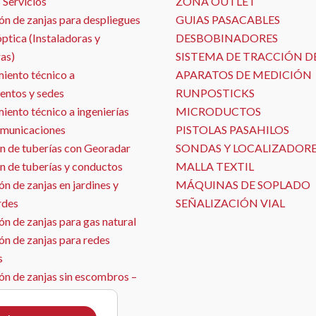
 Servicios
ZONA OUTLET
ón de zanjas para despliegues
GUIAS PASACABLES
óptica (Instaladoras y
DESBOBINADORES
as)
SISTEMA DE TRACCIÓN D
iento técnico a
APARATOS DE MEDICIÓN
entos y sedes
RUNPOSTICKS
ento técnico a ingenierías
MICRODUCTOS
omunicaciones
PISTOLAS PASAHILOS
n de tuberías con Georadar
SONDAS Y LOCALIZADOR
n de tuberías y conductos
MALLA TEXTIL
n de zanjas en jardines y
MÁQUINAS DE SOPLADO
rdes
SEÑALIZACIÓN VIAL
n de zanjas para gas natural
ón de zanjas para redes
s
ón de zanjas sin escombros –
ja con aspirado
ón de sensores