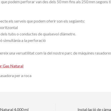
s que podem perforar van des dels 50 mm fins als 250 mm segons t
ecte els serveis que podem oferir son els següents:
horitzontal
 dels tubs o conductes de qualsevol diàmetre.
 simultània a la perforació
reix una versatilitat com la del nostre parc de màquines rasadores
asadora per a roca
 Natural 4.000 ml