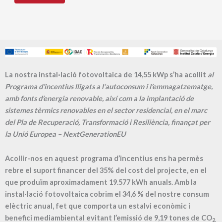
La nostra instal·lació fotovoltaica de 14,55 kWp s’ha acollit
al
Programa d’incentius lligats a l’autoconsum i l’emmagatzematge,
amb fonts d’energia renovable, així com a la implantació de
sistemes tèrmics renovables en el sector residencial, en el marc
del Pla de Recuperació, Transformació i Resiliència, finançat per
la Unió Europea – NextGenerationEU
Acollir-nos en aquest programa d’incentius ens ha permès
rebre el suport financer del 35% del cost del projecte, en el
que produïm aproximadament
19.577
kWh anuals. Amb la
instal·lació fotovoltaica cobrim el
34,6
% del nostre consum
elèctric anual, fet que comporta un estalvi econòmic i
benefici mediambiental evitant l’emissió de
9,19
tones de CO
2.