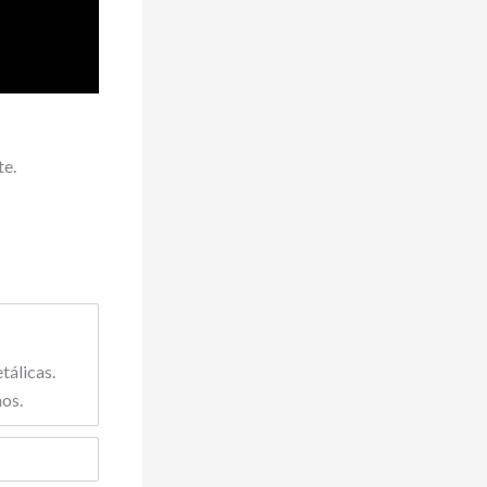
te.
tálicas.
mos.