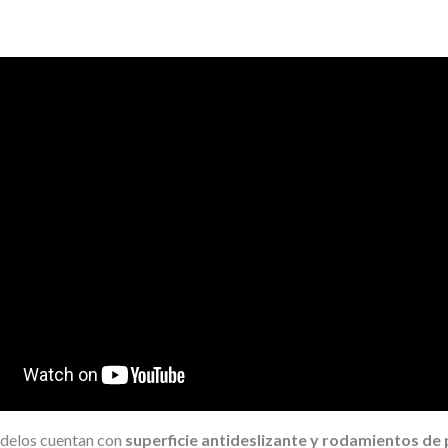
delos cuentan con
superficie antideslizante y rodamientos de 