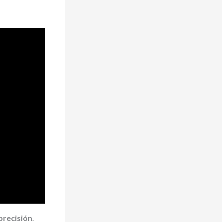
precisión
.