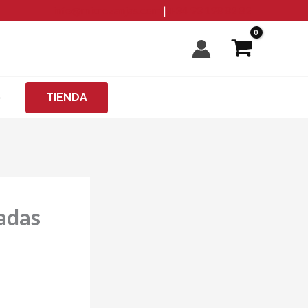
info@microzanjas.com
|
+34 93 198 82 82
O
TIENDA
adas