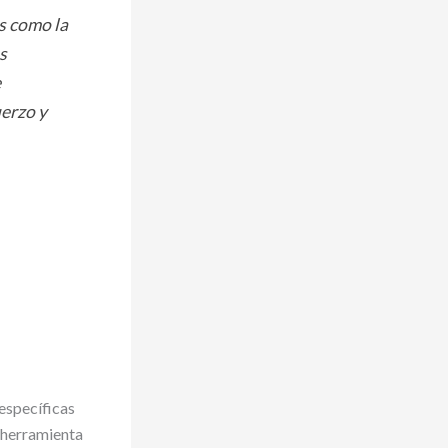
s como la
s
e
erzo y
específicas
 herramienta