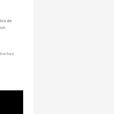
lico de
ual.
structura