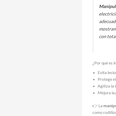
Manipula
electric
adecuada
mostramo
con tota
¿Por qué es 
Evita lesio
Protege el
Agiliza la
Mejora la 
👉 La
manipu
como rodillo