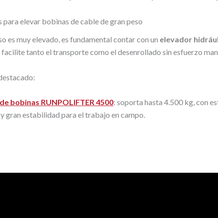
 para elevar bobinas de cable de gran peso
so es muy elevado, es fundamental contar con un
elevador hidráu
e facilite tanto el transporte como el desenrollado sin esfuerzo man
destacado:
 de bobinas RUNPOLIFTER 4500
: soporta hasta 4.500 kg, con e
 gran estabilidad para el trabajo en campo.