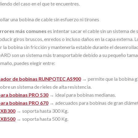
iendo del caso en el que te encuentres.
lar una bobina de cable sin esfuerzo ni tirones
errores más comunes
es intentar sacar el cable sin un sistema de 
ducir giros bruscos, enredos o incluso daños en la capa externa. Lo
r la bobina sin fricción y mantenerla estable durante el desenrolla
OARD son un sistema más transportable debido a su pequeño tama
amaño, puedes elegir entre:
lador de bobinas RUNPOTEC AS900
→ permite que la bobina g
obre un sistema de rieles de alta resistencia.
para bobinas PRO 530
→ ideal para bobinas medianas.
para bobinas PRO 670
→ adecuados para bobinas de gran diámet
XB300
→ soporta hasta 300 Kg.
XB500
→ soporta hasta 500 Kg.