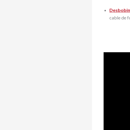
Desbobin
cable de f