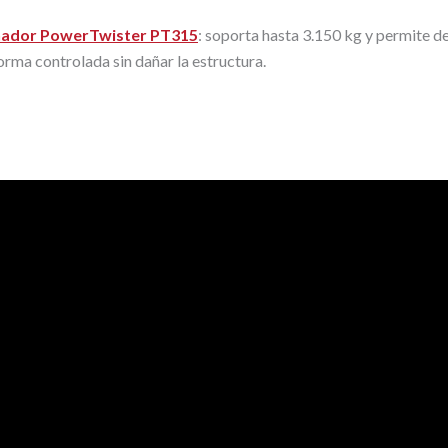
ador PowerTwister PT315
: soporta hasta 3.150 kg y permite de
orma controlada sin dañar la estructura.