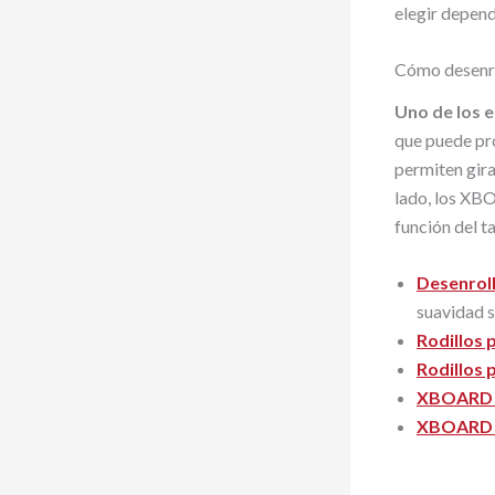
elegir depend
Cómo desenrol
Uno de los 
que puede pro
permiten gira
lado, los XB
función del t
Desenrol
suavidad s
Rodillos 
Rodillos 
XBOARD 
XBOARD 