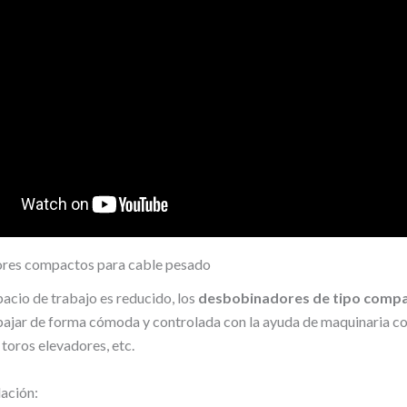
res compactos para cable pesado
acio de trabajo es reducido, los
desbobinadores de tipo comp
bajar de forma cómoda y controlada con la ayuda de maquinaria 
toros elevadores, etc.
ación: