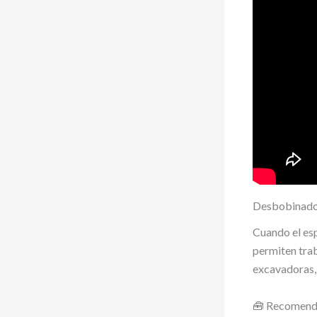
Desbobinado
Cuando el esp
permiten tra
excavadoras, 
🧰 Recomend