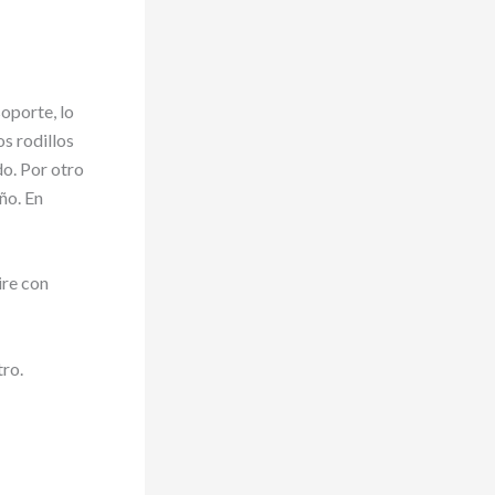
soporte, lo
s rodillos
do. Por otro
ño. En
ire con
ro.