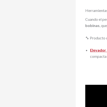
Herramientas
Cuando el pe
bobinas
, qu
🔧 Producto 
Elevador
compacta y