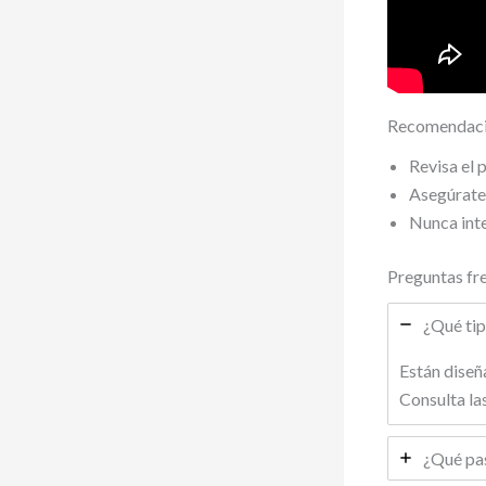
Recomendacio
Revisa el 
Asegúrate 
Nunca inte
Preguntas fr
¿Qué tip
Están diseñ
Consulta la
¿Qué pas