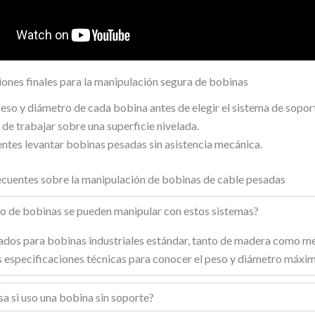
nes finales para la manipulación segura de bobinas
peso y diámetro de cada bobina antes de elegir el sistema de sopor
de trabajar sobre una superficie nivelada.
ntes levantar bobinas pesadas sin asistencia mecánica.
ecuentes sobre la manipulación de bobinas de cable pesadas
o de bobinas se pueden manipular con estos sistemas?
ados para bobinas industriales estándar, tanto de madera como me
s especificaciones técnicas para conocer el peso y diámetro máxi
a si uso una bobina sin soporte?