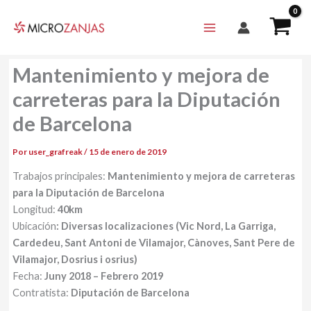
Ir
al
contenido
Mantenimiento y mejora de
carreteras para la Diputación
de Barcelona
Por
user_grafreak
/
15 de enero de 2019
Trabajos principales:
Mantenimiento y mejora de carreteras
para la Diputación de Barcelona
Longitud:
40km
Ubicación
: Diversas localizaciones (Vic Nord, La Garriga,
Cardedeu, Sant Antoni de Vilamajor, Cànoves, Sant Pere de
Vilamajor, Dosrius i osrius)
Fecha:
Juny 2018 – Febrero 2019
Contratista:
Diputación de Barcelona