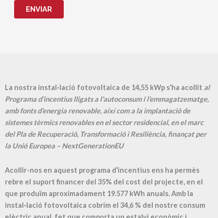
ENVIAR
La nostra instal·lació fotovoltaica de 14,55 kWp s’ha acollit
al
Programa d’incentius lligats a l’autoconsum i l’emmagatzematge,
amb fonts d’energia renovable, així com a la implantació de
sistemes tèrmics renovables en el sector residencial, en el marc
del Pla de Recuperació, Transformació i Resiliència, finançat per
la Unió Europea – NextGenerationEU
Acollir-nos en aquest programa d’incentius ens ha permès
rebre el suport financer del 35% del cost del projecte, en el
que produïm aproximadament
19.577
kWh anuals. Amb la
instal·lació fotovoltaica cobrim el
34,6
% del nostre consum
elèctric anual, fet que comporta un estalvi econòmic i