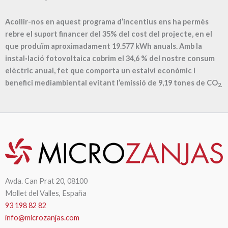
Acollir-nos en aquest programa d’incentius ens ha permès
rebre el suport financer del 35% del cost del projecte, en el
que produïm aproximadament
19.577
kWh anuals. Amb la
instal·lació fotovoltaica cobrim el
34,6
% del nostre consum
elèctric anual, fet que comporta un estalvi econòmic i
benefici mediambiental evitant l’emissió de
9,19
tones de CO
2.
Avda. Can Prat 20, 08100
Mollet del Valles, España
93 198 82 82
info@microzanjas.com