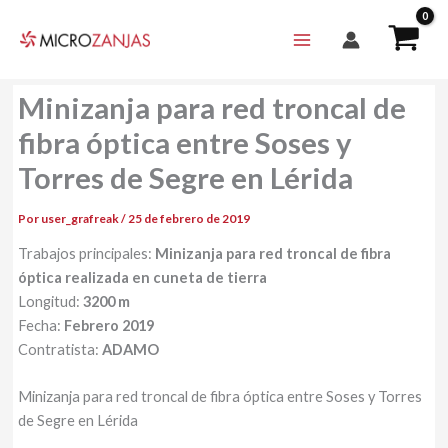
Ir
al
contenido
Minizanja para red troncal de
fibra óptica entre Soses y
Torres de Segre en Lérida
Por
user_grafreak
/
25 de febrero de 2019
Trabajos principales:
Minizanja para red troncal de fibra
óptica realizada en cuneta de tierra
Longitud:
3200 m
Fecha:
Febrero 2019
Contratista:
ADAMO
Minizanja para red troncal de fibra óptica entre Soses y Torres
de Segre en Lérida