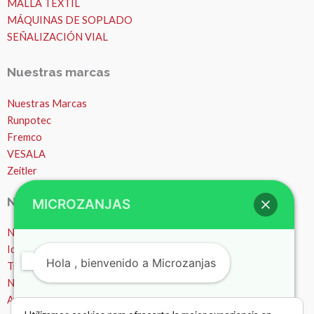
MALLA TEXTIL
MÁQUINAS DE SOPLADO
SEÑALIZACIÓN VIAL
Nuestras marcas
Nuestras Marcas
Runpotec
Fremco
VESALA
Zeitler
Nosotros
MICROZANJAS
Nosotros
Ideas y consejos
Hola , bienvenido a Microzanjas
Trabajos
Noticias
Ayuda – Preguntas Frecuentes (FAQ)
¿Podemos ayudarte?