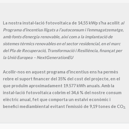
La nostra instal·lació fotovoltaica de 14,55 kWp s’ha acollit
al
Programa d’incentius lligats a l’autoconsum i l’emmagatzematge,
amb fonts d’energia renovable, així com a la implantació de
sistemes tèrmics renovables en el sector residencial, en el marc
del Pla de Recuperació, Transformació i Resiliència, finançat per
la Unió Europea – NextGenerationEU
Acollir-nos en aquest programa d’incentius ens ha permès
rebre el suport financer del 35% del cost del projecte, en el
que produïm aproximadament
19.577
kWh anuals. Amb la
instal·lació fotovoltaica cobrim el
34,6
% del nostre consum
elèctric anual, fet que comporta un estalvi econòmic i
benefici mediambiental evitant l’emissió de
9,19
tones de CO
2.