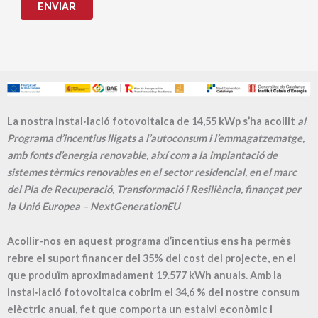
ENVIAR
La nostra instal·lació fotovoltaica de 14,55 kWp s’ha acollit
al
Programa d’incentius lligats a l’autoconsum i l’emmagatzematge,
amb fonts d’energia renovable, així com a la implantació de
sistemes tèrmics renovables en el sector residencial, en el marc
del Pla de Recuperació, Transformació i Resiliència, finançat per
la Unió Europea – NextGenerationEU
Acollir-nos en aquest programa d’incentius ens ha permès
rebre el suport financer del 35% del cost del projecte, en el
que produïm aproximadament
19.577
kWh anuals. Amb la
instal·lació fotovoltaica cobrim el
34,6
% del nostre consum
elèctric anual, fet que comporta un estalvi econòmic i