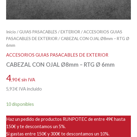
Inicio
/
GUIAS PASACABLES
/
EXTERIOR
/
ACCESORIOS GUIAS
PASACABLES DE EXTERIOR
/ CABEZAL CON OJAL Ø8mm – RTG Ø
6mm
ACCESORIOS GUIAS PASACABLES DE EXTERIOR
CABEZAL CON OJAL Ø8mm – RTG Ø 6mm
4
,90
€
sin IVA
5
,93
€
IVA incluido
10 disponibles
Haz un pedido de productos RUNPOTEC de entre 49€ hasta
150€ y te descontamos un 5%.
Si gastas entre 150€ y 300€ te descontamos un 10%.