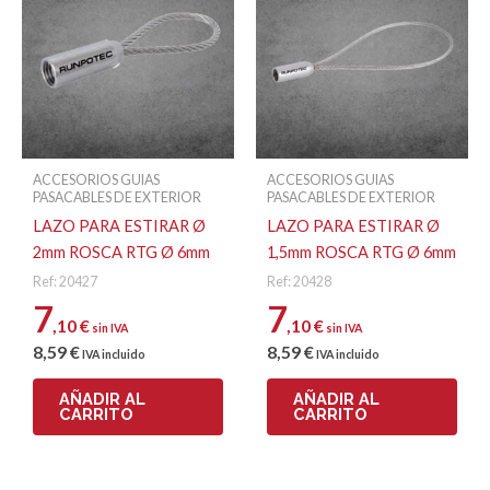
RefCliente
30208
Los campos obligatorios están marcados con
*
Tu puntuación
*
Enlace
https://www.runpotec.com/en/products/detail
fabricante
eyelet-8mm
Tu valoración
*
ACCESORIOS GUIAS
ACCESORIOS GUIAS
PASACABLES DE EXTERIOR
PASACABLES DE EXTERIOR
LAZO PARA ESTIRAR Ø
LAZO PARA ESTIRAR Ø
Nombre
2mm ROSCA RTG Ø 6mm
1,5mm ROSCA RTG Ø 6mm
Ref: 20427
Ref: 20428
7
7
Correo electrónico
,10
€
,10
€
sin IVA
sin IVA
8
,59
€
8
,59
€
IVA incluido
IVA incluido
AÑADIR AL
AÑADIR AL
CARRITO
CARRITO