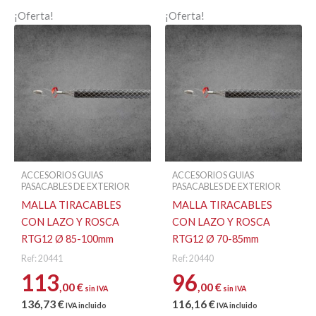
¡Oferta!
¡Oferta!
ACCESORIOS GUIAS
ACCESORIOS GUIAS
PASACABLES DE EXTERIOR
PASACABLES DE EXTERIOR
MALLA TIRACABLES
MALLA TIRACABLES
CON LAZO Y ROSCA
CON LAZO Y ROSCA
RTG12 Ø 85-100mm
RTG12 Ø 70-85mm
Ref: 20441
Ref: 20440
113
96
,00
€
,00
€
sin IVA
sin IVA
136
,73
€
116
,16
€
IVA incluido
IVA incluido