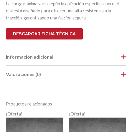
La carga máxima varía según la aplicación específica, pero el
ojal está diseñado para ofrecer una alta resistencia a la
tracción, garantizando una fijación segura.
DESCARGAR FICHA TÉCNICA
Información adicional
Valoraciones (0)
Peso
0,018 kg
Dimensiones
20 × 15 × 0,8 cm
No hay valoraciones aún.
Largo
0,20
Productos relacionados
Ancho
0,15
Sé el primero en valorar “CABEZAL CON
¡Oferta!
¡Oferta!
OJAL Ø8mm – RTG Ø 6mm”
Alto
0,01
Tu dirección de correo electrónico no será publicada.