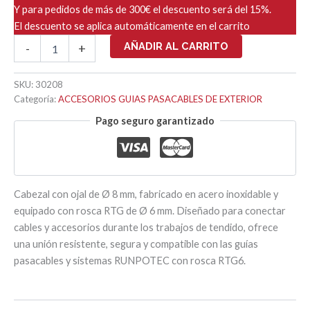
Y para pedidos de más de 300€ el descuento será del 15%.
El descuento se aplica automáticamente en el carrito
CABEZAL
AÑADIR AL CARRITO
-
+
CON
OJAL
Ø8mm
SKU:
30208
-
Categoría:
ACCESORIOS GUIAS PASACABLES DE EXTERIOR
RTG
Pago seguro garantizado
Ø
6mm
cantidad
Cabezal con ojal de Ø 8 mm, fabricado en acero inoxidable y
equipado con rosca RTG de Ø 6 mm. Diseñado para conectar
cables y accesorios durante los trabajos de tendido, ofrece
una unión resistente, segura y compatible con las guías
pasacables y sistemas RUNPOTEC con rosca RTG6.