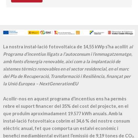
La nostra instal·lació fotovoltaica de 14,55 kWp s’ha acollit
al
Programa d’incentius lligats a l’autoconsum i l’emmagatzematge,
amb fonts d’energia renovable, així com a la implantació de
sistemes tèrmics renovables en el sector residencial, en el marc
del Pla de Recuperació, Transformació i Resiliència, finançat per
la Unió Europea – NextGenerationEU
Acollir-nos en aquest programa d’incentius ens ha permès
rebre el suport financer del 35% del cost del projecte, en el
que produïm aproximadament
19.577
kWh anuals. Amb la
instal·lació fotovoltaica cobrim el
34,6
% del nostre consum
elèctric anual, fet que comporta un estalvi econòmic i
benefici mediambiental evitant l’emissió de
9,19
tones de CO
2.