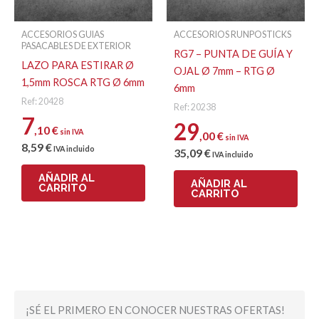
ACCESORIOS GUIAS
ACCESORIOS RUNPOSTICKS
PASACABLES DE EXTERIOR
RG7 – PUNTA DE GUÍA Y
LAZO PARA ESTIRAR Ø
OJAL Ø 7mm – RTG Ø
1,5mm ROSCA RTG Ø 6mm
6mm
Ref: 20428
Ref: 20238
7
29
,10
€
sin IVA
,00
€
sin IVA
8
,59
€
IVA incluido
35
,09
€
IVA incluido
AÑADIR AL
AÑADIR AL
CARRITO
CARRITO
¡SÉ EL PRIMERO EN CONOCER NUESTRAS OFERTAS!