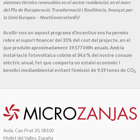
sistemes tèrmics renovables en el sector residencial, en el marc
del Pla de Recuperació, Transformació i Resiliència, finançat per
la Unió Europea – NextGenerationEU
Acollir-nos en aquest programa d’incentius ens ha permès
rebre el suport financer del 35% del cost del projecte, en el
que produïm aproximadament
19.577
kWh anuals. Amb la
instal·lació fotovoltaica cobrim el
34,6
% del nostre consum
elèctric anual, fet que comporta un estalvi econòmic i
benefici mediambiental evitant l’emissió de
9,19
tones de CO
2.
Avda. Can Prat 20, 08100
Mollet del Valles, España