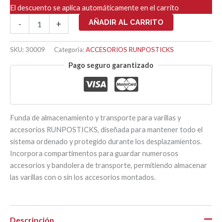
El descuento se aplica automáticamente en el carrito
FUNDA
AÑADIR AL CARRITO
-
+
ALMACENAMIENTO
Y
TRANSPORTE
SKU:
30009
Categoría:
ACCESORIOS RUNPOSTICKS
cantidad
Pago seguro garantizado
Funda de almacenamiento y transporte para varillas y
accesorios RUNPOSTICKS, diseñada para mantener todo el
sistema ordenado y protegido durante los desplazamientos.
Incorpora compartimentos para guardar numerosos
accesorios y bandolera de transporte, permitiendo almacenar
las varillas con o sin los accesorios montados.
Descripción