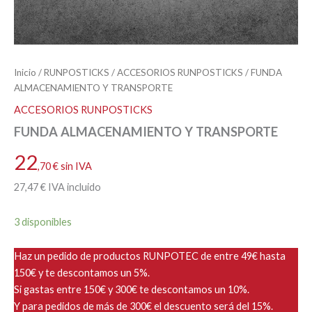
Inicio
/
RUNPOSTICKS
/
ACCESORIOS RUNPOSTICKS
/ FUNDA
ALMACENAMIENTO Y TRANSPORTE
ACCESORIOS RUNPOSTICKS
FUNDA ALMACENAMIENTO Y TRANSPORTE
22
,70
€
sin IVA
27
,47
€
IVA incluido
3 disponibles
Haz un pedido de productos RUNPOTEC de entre 49€ hasta
150€ y te descontamos un 5%.
Si gastas entre 150€ y 300€ te descontamos un 10%.
Y para pedidos de más de 300€ el descuento será del 15%.