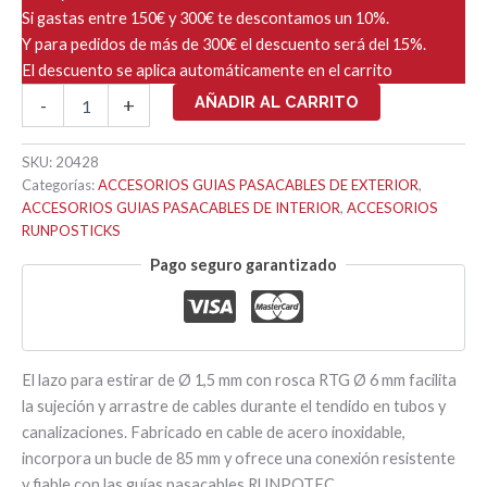
Si gastas entre 150€ y 300€ te descontamos un 10%.
Y para pedidos de más de 300€ el descuento será del 15%.
El descuento se aplica automáticamente en el carrito
LAZO
AÑADIR AL CARRITO
-
+
PARA
ESTIRAR
Ø
SKU:
20428
1,5mm
Categorías:
ACCESORIOS GUIAS PASACABLES DE EXTERIOR
,
ROSCA
ACCESORIOS GUIAS PASACABLES DE INTERIOR
,
ACCESORIOS
RTG
RUNPOSTICKS
Ø
Pago seguro garantizado
6mm
cantidad
El lazo para estirar de Ø 1,5 mm con rosca RTG Ø 6 mm facilita
la sujeción y arrastre de cables durante el tendido en tubos y
canalizaciones. Fabricado en cable de acero inoxidable,
incorpora un bucle de 85 mm y ofrece una conexión resistente
y fiable con las guías pasacables RUNPOTEC.