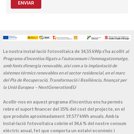
ENVIAR
La nostra instal·lació fotovoltaica de 14,55 kWp s’ha acollit
al
Programa d’incentius lligats a l’autoconsum i l’emmagatzematge,
amb fonts d’energia renovable, així com a la implantació de
sistemes tèrmics renovables en el sector residencial, en el marc
del Pla de Recuperació, Transformació i Resiliència, finançat per
la Unió Europea – NextGenerationEU
Acollir-nos en aquest programa d’incentius ens ha permès
rebre el suport financer del 35% del cost del projecte, en el
que produïm aproximadament
19.577
kWh anuals. Amb la
instal·lació fotovoltaica cobrim el
34,6
% del nostre consum
elèctric anual, fet que comporta un estalvi econòmic i