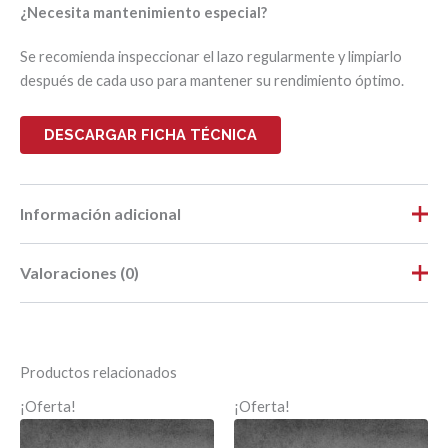
¿Necesita mantenimiento especial?
Se recomienda inspeccionar el lazo regularmente y limpiarlo
después de cada uso para mantener su rendimiento óptimo.
DESCARGAR FICHA TÉCNICA
Información adicional
Valoraciones (0)
Peso
0,018 kg
Dimensiones
20 × 15 × 0,7 cm
No hay valoraciones aún.
Largo
0,20
Productos relacionados
Ancho
0,15
Sé el primero en valorar “LAZO PARA
¡Oferta!
¡Oferta!
ESTIRAR Ø 1,5mm ROSCA RTG Ø 6mm”
Alto
0,01