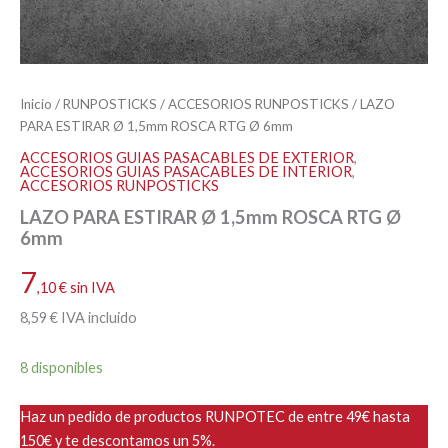
Inicio
/
RUNPOSTICKS
/
ACCESORIOS RUNPOSTICKS
/ LAZO
PARA ESTIRAR Ø 1,5mm ROSCA RTG Ø 6mm
ACCESORIOS GUIAS PASACABLES DE EXTERIOR
,
ACCESORIOS GUIAS PASACABLES DE INTERIOR
,
ACCESORIOS RUNPOSTICKS
LAZO PARA ESTIRAR Ø 1,5mm ROSCA RTG Ø
6mm
7
,10
€
sin IVA
8
,59
€
IVA incluido
8 disponibles
Haz un pedido de productos RUNPOTEC de entre 49€ hasta
150€ y te descontamos un 5%.