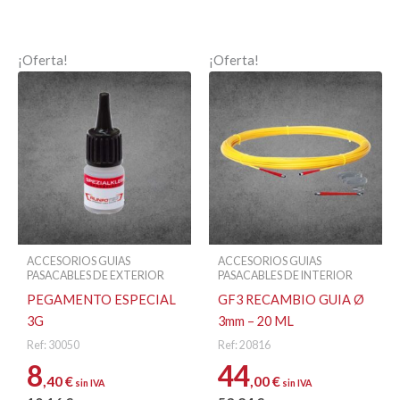
¡Oferta!
¡Oferta!
ACCESORIOS GUIAS
ACCESORIOS GUIAS
PASACABLES DE EXTERIOR
PASACABLES DE INTERIOR
PEGAMENTO ESPECIAL
GF3 RECAMBIO GUIA Ø
3G
3mm – 20 ML
Ref: 30050
Ref: 20816
8
44
,40
€
,00
€
sin IVA
sin IVA