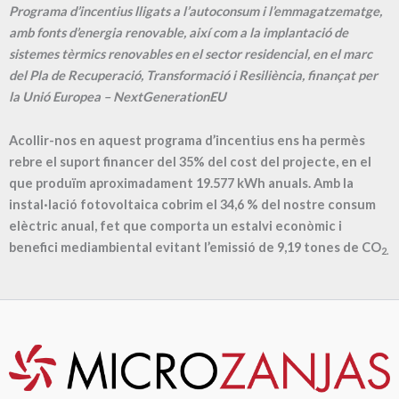
Programa d’incentius lligats a l’autoconsum i l’emmagatzematge,
amb fonts d’energia renovable, així com a la implantació de
sistemes tèrmics renovables en el sector residencial, en el marc
del Pla de Recuperació, Transformació i Resiliència, finançat per
la Unió Europea – NextGenerationEU
Acollir-nos en aquest programa d’incentius ens ha permès
rebre el suport financer del 35% del cost del projecte, en el
que produïm aproximadament
19.577
kWh anuals. Amb la
instal·lació fotovoltaica cobrim el
34,6
% del nostre consum
elèctric anual, fet que comporta un estalvi econòmic i
benefici mediambiental evitant l’emissió de
9,19
tones de CO
2.