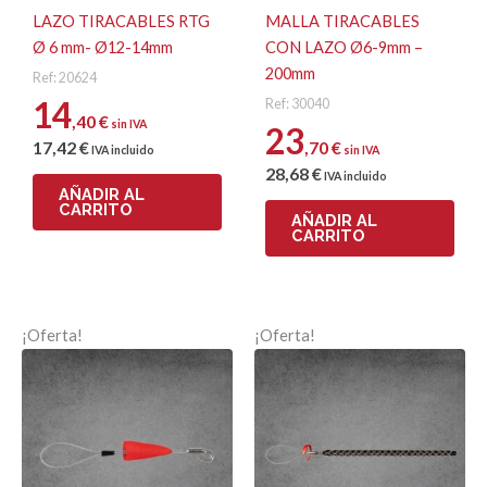
LAZO TIRACABLES RTG
MALLA TIRACABLES
Ø 6 mm- Ø12-14mm
CON LAZO Ø6-9mm –
Nombre
200mm
Ref: 20624
14
Ref: 30040
,40
€
sin IVA
23
17
,42
€
,70
€
Correo electrónico
IVA incluido
sin IVA
28
,68
€
IVA incluido
AÑADIR AL
CARRITO
AÑADIR AL
CARRITO
¡Oferta!
¡Oferta!