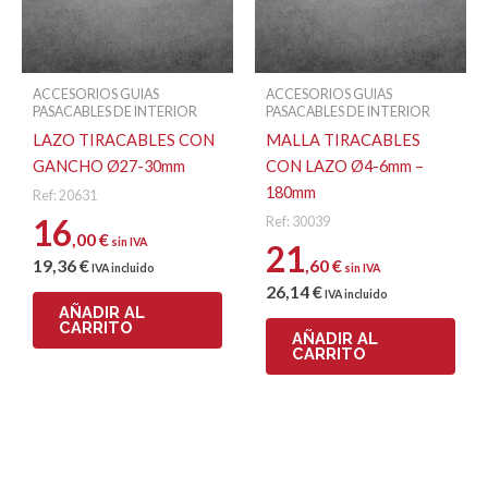
ACCESORIOS GUIAS
ACCESORIOS GUIAS
PASACABLES DE INTERIOR
PASACABLES DE INTERIOR
LAZO TIRACABLES CON
MALLA TIRACABLES
GANCHO Ø27-30mm
CON LAZO Ø4-6mm –
180mm
Ref: 20631
16
Ref: 30039
,00
€
sin IVA
21
19
,36
€
,60
€
IVA incluido
sin IVA
26
,14
€
IVA incluido
AÑADIR AL
CARRITO
AÑADIR AL
CARRITO