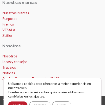
Nuestras marcas
Nuestras Marcas
Runpotec
Fremco
VESALA
Zeitler
Nosotros
Nosotros
MICROZANJAS
Ideas y consejos
Trabajos
Noticias
Ayuda – Preguntas Frecuentes (FAQ)
Utilizamos cookies para ofrecerte la mejor experiencia en
nuestra web.
Puedes aprender más sobre qué cookies utilizamos o
cambiarlas en los
ajustes
.
Todos los derechos © 2026 Microzanjas, canalizaciones y apertura de zanjas. |
diseño y desarrollo web
grafreak
Aceptar
Rechazar
Ajustes