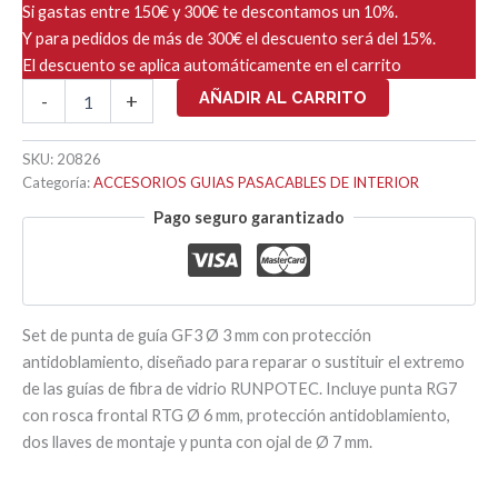
Si gastas entre 150€ y 300€ te descontamos un 10%.
Y para pedidos de más de 300€ el descuento será del 15%.
El descuento se aplica automáticamente en el carrito
GF3
AÑADIR AL CARRITO
-
+
PUNTA
DE
GUÍA
SKU:
20826
CON
Categoría:
ACCESORIOS GUIAS PASACABLES DE INTERIOR
SET
Pago seguro garantizado
DE
PROTECCIÓN
ANTIDOBLAMIENTO
Ø
3mm
cantidad
Set de punta de guía GF3 Ø 3 mm con protección
antidoblamiento, diseñado para reparar o sustituir el extremo
de las guías de fibra de vidrio RUNPOTEC. Incluye punta RG7
con rosca frontal RTG Ø 6 mm, protección antidoblamiento,
dos llaves de montaje y punta con ojal de Ø 7 mm.