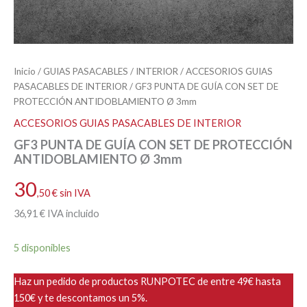
Inicio
/
GUIAS PASACABLES
/
INTERIOR
/
ACCESORIOS GUIAS
PASACABLES DE INTERIOR
/ GF3 PUNTA DE GUÍA CON SET DE
PROTECCIÓN ANTIDOBLAMIENTO Ø 3mm
ACCESORIOS GUIAS PASACABLES DE INTERIOR
GF3 PUNTA DE GUÍA CON SET DE PROTECCIÓN
ANTIDOBLAMIENTO Ø 3mm
30
,50
€
sin IVA
36
,91
€
IVA incluido
5 disponibles
Haz un pedido de productos RUNPOTEC de entre 49€ hasta
150€ y te descontamos un 5%.