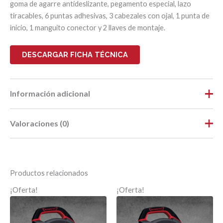
goma de agarre antideslizante, pegamento especial, lazo
tiracables, 6 puntas adhesivas, 3 cabezales con ojal, 1 punta de
inicio, 1 manguito conector y 2 llaves de montaje.
DESCARGAR FICHA TÉCNICA
Información adicional
Valoraciones (0)
Peso
1,558 kg
Dimensiones
32,2 × 26,2 × 7,8 cm
No hay valoraciones aún.
Largo
0,32
Productos relacionados
Ancho
0,26
Sé el primero en valorar “GF3 SLIM SIN
¡Oferta!
¡Oferta!
CONTADOR – 30 MTS”
Alto
0,08
Tu dirección de correo electrónico no será publicada.