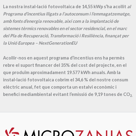
La nostra instal·lació fotovoltaica de 14,55 kWp s’ha acollit
al
Programa d’incentius lligats a l’autoconsum i l’emmagatzematge,
amb fonts d’energia renovable, així com a la implantació de
sistemes tèrmics renovables en el sector residencial, en el marc
del Pla de Recuperació, Transformació i Resiliència, finançat per
la Unió Europea – NextGenerationEU
Acollir-nos en aquest programa d’incentius ens ha permès
rebre el suport financer del 35% del cost del projecte, en el
que produïm aproximadament
19.577
kWh anuals. Amb la
instal·lació fotovoltaica cobrim el
34,6
% del nostre consum
elèctric anual, fet que comporta un estalvi econòmic i
benefici mediambiental evitant l’emissió de
9,19
tones de CO
2.