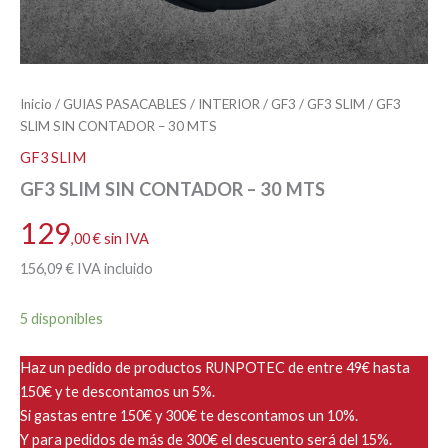
Inicio
/
GUIAS PASACABLES
/
INTERIOR
/
GF3
/
GF3 SLIM
/ GF3
SLIM SIN CONTADOR – 30 MTS
GF3 SLIM
GF3 SLIM SIN CONTADOR – 30 MTS
129
,00
€
sin IVA
156
,09
€
IVA incluido
5 disponibles
Haz un pedido de productos RUNPOTEC de entre 49€ hasta
150€ y te descontamos un 5%.
Si gastas entre 150€ y 300€ te descontamos un 10%.
Y para pedidos de más de 300€ el descuento será del 15%.