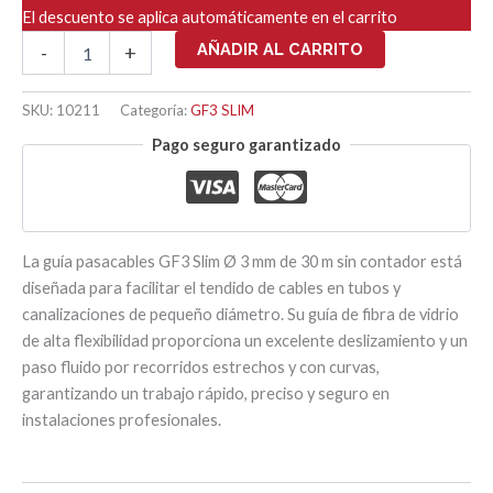
El descuento se aplica automáticamente en el carrito
GF3
AÑADIR AL CARRITO
-
+
SLIM
SIN
CONTADOR
SKU:
10211
Categoría:
GF3 SLIM
-
Pago seguro garantizado
30
MTS
cantidad
La guía pasacables GF3 Slim Ø 3 mm de 30 m sin contador está
diseñada para facilitar el tendido de cables en tubos y
canalizaciones de pequeño diámetro. Su guía de fibra de vidrio
de alta flexibilidad proporciona un excelente deslizamiento y un
paso fluido por recorridos estrechos y con curvas,
garantizando un trabajo rápido, preciso y seguro en
instalaciones profesionales.