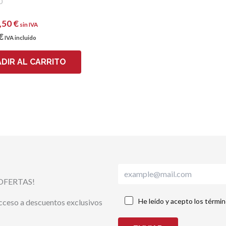
0
,50
€
sin IVA
€
IVA incluido
DIR AL CARRITO
OFERTAS!
He leído y acepto los térmi
acceso a descuentos exclusivos