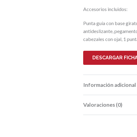
Accesorios incluidos:
Punta guía con base girat
antideslizante, pegamento 
cabezales con ojal, 1 punt
DESCARGAR FICHA
Información adicional
Valoraciones (0)
Peso
Dimensiones
No hay valoraciones aún.
Largo