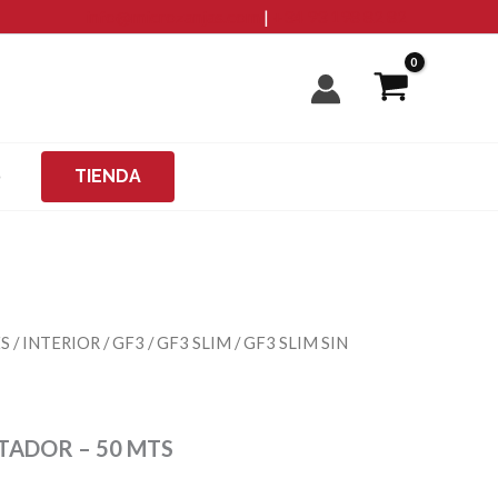
50
info@microzanjas.com
|
+34 93 198 82 82
MTS
cantidad
O
TIENDA
ES
/
INTERIOR
/
GF3
/
GF3 SLIM
/ GF3 SLIM SIN
NTADOR – 50 MTS