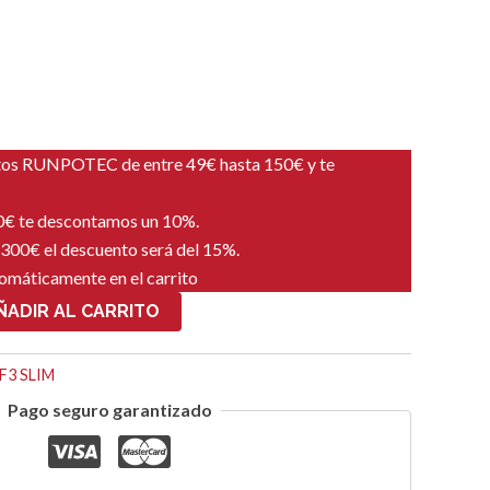
tos RUNPOTEC de entre 49€ hasta 150€ y te
00€ te descontamos un 10%.
 300€ el descuento será del 15%.
tomáticamente en el carrito
ÑADIR AL CARRITO
F3 SLIM
Pago seguro garantizado