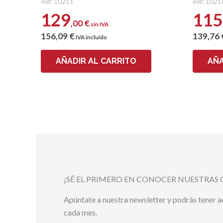
Ref: 10211
Ref: 1021
129
115
,00
€
sin IVA
156
,09
€
139
,76
IVA incluido
AÑADIR AL CARRITO
AÑA
¡SÉ EL PRIMERO EN CONOCER NUESTRAS 
Apúntate a nuestra newsletter y podrás tener 
cada mes.