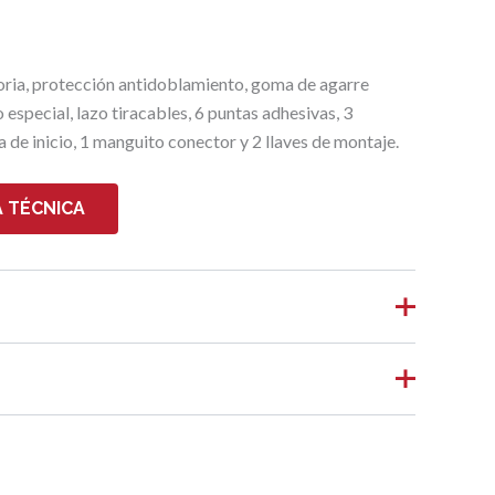
oria, protección antidoblamiento, goma de agarre
especial, lazo tiracables, 6 puntas adhesivas, 3
a de inicio, 1 manguito conector y 2 llaves de montaje.
 TÉCNICA
1,768 kg
32,2 × 26,2 × 7,8 cm
0,32