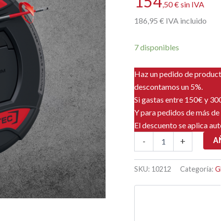
154
,50
€
sin IVA
186
,95
€
IVA incluido
7 disponibles
Haz un pedido de produc
descontamos un 5%.
Si gastas entre 150€ y 3
Y para pedidos de más de
El descuento se aplica au
GF3
A
-
+
SLIM
SIN
CONTADOR
SKU:
10212
Categoría:
G
-
50
MTS
cantidad