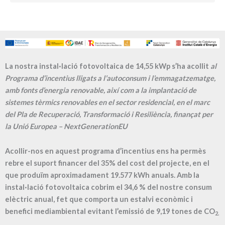
La nostra instal·lació fotovoltaica de 14,55 kWp s’ha acollit
al
Programa d’incentius lligats a l’autoconsum i l’emmagatzematge,
amb fonts d’energia renovable, així com a la implantació de
sistemes tèrmics renovables en el sector residencial, en el marc
del Pla de Recuperació, Transformació i Resiliència, finançat per
la Unió Europea – NextGenerationEU
Acollir-nos en aquest programa d’incentius ens ha permès
rebre el suport financer del 35% del cost del projecte, en el
que produïm aproximadament
19.577
kWh anuals. Amb la
instal·lació fotovoltaica cobrim el
34,6
% del nostre consum
elèctric anual, fet que comporta un estalvi econòmic i
benefici mediambiental evitant l’emissió de
9,19
tones de CO
2.