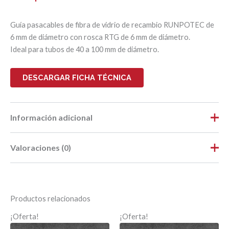
Guía pasacables de fibra de vidrio de recambio RUNPOTEC de
6 mm de diámetro con rosca RTG de 6 mm de diámetro.
Ideal para tubos de 40 a 100 mm de diámetro.
DESCARGAR FICHA TÉCNICA
Información adicional
Valoraciones (0)
Peso
1,56 kg
Dimensiones
80 × 55 × 4 cm
No hay valoraciones aún.
Largo
0,80
Productos relacionados
Ancho
0,55
Sé el primero en valorar “GF6
¡Oferta!
¡Oferta!
RECAMBIO GUIA Ø 6mm – 40 ML”