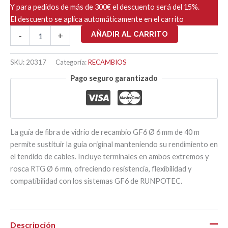
Y para pedidos de más de 300€ el descuento será del 15%.
El descuento se aplica automáticamente en el carrito
GF6
AÑADIR AL CARRITO
-
+
RECAMBIO
GUIA
Ø
SKU:
20317
Categoría:
RECAMBIOS
6mm
Pago seguro garantizado
-
40
ML
cantidad
La guía de fibra de vidrio de recambio GF6 Ø 6 mm de 40 m
permite sustituir la guía original manteniendo su rendimiento en
el tendido de cables. Incluye terminales en ambos extremos y
rosca RTG Ø 6 mm, ofreciendo resistencia, flexibilidad y
compatibilidad con los sistemas GF6 de RUNPOTEC.
Descripción