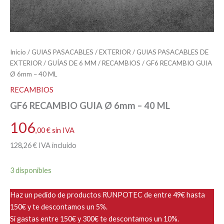
Inicio
/
GUIAS PASACABLES
/
EXTERIOR
/
GUIAS PASACABLES DE
EXTERIOR
/
GUÍAS DE 6 MM
/
RECAMBIOS
/ GF6 RECAMBIO GUIA
Ø 6mm – 40 ML
RECAMBIOS
GF6 RECAMBIO GUIA Ø 6mm – 40 ML
106
,00
€
sin IVA
128
,26
€
IVA incluido
3 disponibles
Haz un pedido de productos RUNPOTEC de entre 49€ hasta
150€ y te descontamos un 5%.
Si gastas entre 150€ y 300€ te descontamos un 10%.