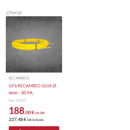
¡Oferta!
RECAMBIOS
GF6 RECAMBIO GUIA Ø
6mm – 80 ML
Ref: 20320
188
,00
€
sin IVA
227
,48
€
IVA incluido