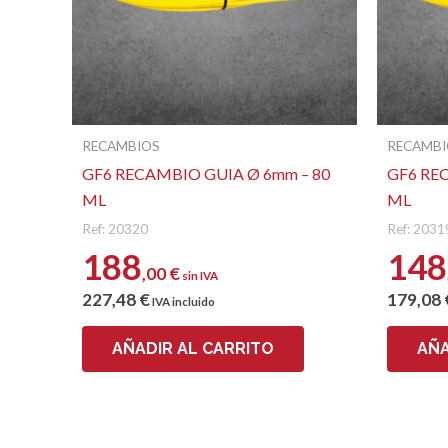
RECAMBIOS
RECAMBI
GF6 RECAMBIO GUIA Ø 6mm – 80
GF6 RE
ML
ML
Ref: 20320
Ref: 2031
188
148
,00
€
sin IVA
227
,48
€
179
,08
IVA incluido
AÑADIR AL CARRITO
AÑA