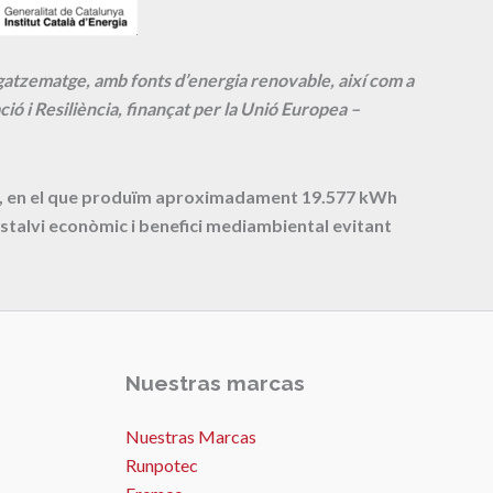
agatzematge, amb fonts d’energia renovable, així com a
ió i Resiliència, finançat per la Unió Europea –
cte, en el que produïm aproximadament
19.577
kWh
stalvi econòmic i benefici mediambiental evitant
Nuestras marcas
Nuestras Marcas
Runpotec