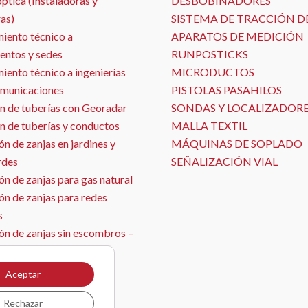
óptica (Instaladoras y
DESBOBINADORES
as)
SISTEMA DE TRACCIÓN D
iento técnico a
APARATOS DE MEDICIÓN
entos y sedes
RUNPOSTICKS
ento técnico a ingenierías
MICRODUCTOS
omunicaciones
PISTOLAS PASAHILOS
n de tuberías con Georadar
SONDAS Y LOCALIZADOR
n de tuberías y conductos
MALLA TEXTIL
n de zanjas en jardines y
MÁQUINAS DE SOPLADO
rdes
SEÑALIZACIÓN VIAL
n de zanjas para gas natural
ón de zanjas para redes
s
ón de zanjas sin escombros –
ja con aspirado
ón de sensores
Aceptar
il
Rechazar