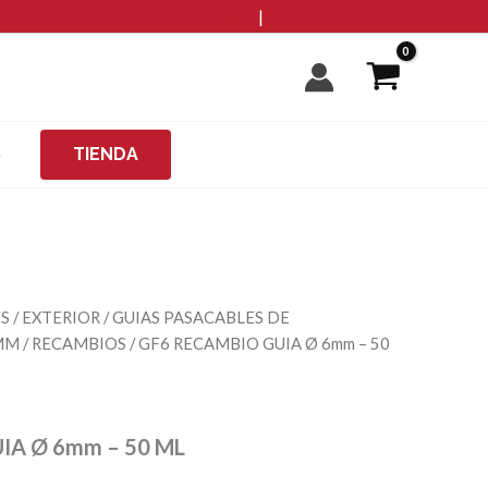
-
info@microzanjas.com
|
+34 93 198 82 82
50
ML
cantidad
O
TIENDA
ES
/
EXTERIOR
/
GUIAS PASACABLES DE
 MM
/
RECAMBIOS
/ GF6 RECAMBIO GUIA Ø 6mm – 50
IA Ø 6mm – 50 ML