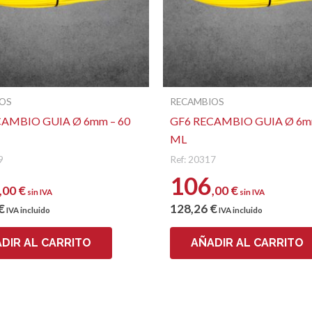
Nombre
OS
RECAMBIOS
CAMBIO GUIA Ø 6mm – 60
GF6 RECAMBIO GUIA Ø 6mm
ML
9
Ref: 20317
106
,00
€
,00
€
sin IVA
sin IVA
€
128
,26
€
IVA incluido
IVA incluido
DIR AL CARRITO
AÑADIR AL CARRITO