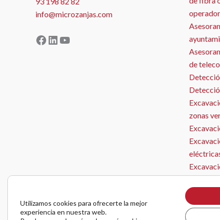
de fibra 
93 198 82 82
operador
info@microzanjas.com
Asesoram
Facebook
LinkedIn
YouTube
ayuntami
Asesorami
de telec
Detecció
Detecció
Excavació
zonas ve
Excavació
Excavaci
MICROZANJAS
eléctrica
Excavaci
Microzan
Instalaci
Utilizamos cookies para ofrecerte la mejor
Obra Civ
experiencia en nuestra web.