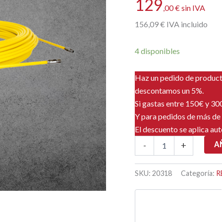
129
,00
€
sin IVA
156
,09
€
IVA incluido
4 disponibles
Haz un pedido de produc
descontamos un 5%.
Si gastas entre 150€ y 3
Y para pedidos de más de
El descuento se aplica au
GF6
A
-
+
RECAMBIO
GUIA
Ø
SKU:
20318
Categoría:
R
6mm
-
50
ML
cantidad