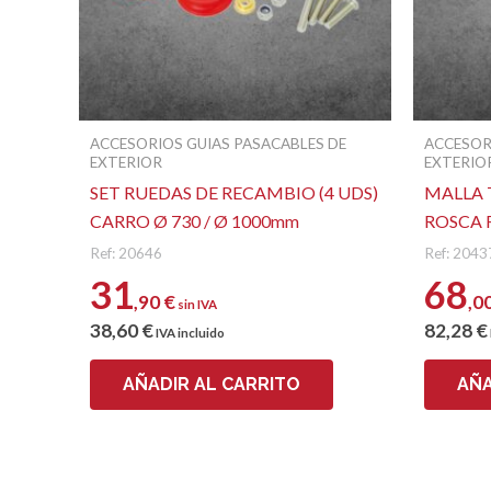
ACCESORIOS GUIAS PASACABLES DE
ACCESOR
EXTERIOR
EXTERIO
SET RUEDAS DE RECAMBIO (4 UDS)
MALLA 
CARRO Ø 730 / Ø 1000mm
ROSCA 
Ref: 20646
Ref: 2043
31
68
,90
€
,0
sin IVA
38
,60
€
82
,28
€
IVA incluido
AÑADIR AL CARRITO
AÑA