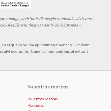
agatzematge, amb fonts d’energia renovable, així com a
ió i Resiliència, finançat per la Unió Europea –
cte, en el que produïm aproximadament
19.577
kWh
stalvi econòmic i benefici mediambiental evitant
Nuestras marcas
Nuestras Marcas
Runpotec