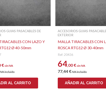
Nombre
IOS GUIAS PASACABLES DE
ACCESORIOS GUIAS PASACABLE
R
EXTERIOR
TIRACABLES CON LAZO Y
MALLA TIRACABLES CON L
RTG12 Ø 40-50mm
ROSCA RTG12 Ø 30-40mm
7
Ref: 20436
64
0
€
,00
€
sin IVA
sin IVA
77
,44
€
IVA incluido
IVA incluido
DIR AL CARRITO
AÑADIR AL CARRITO