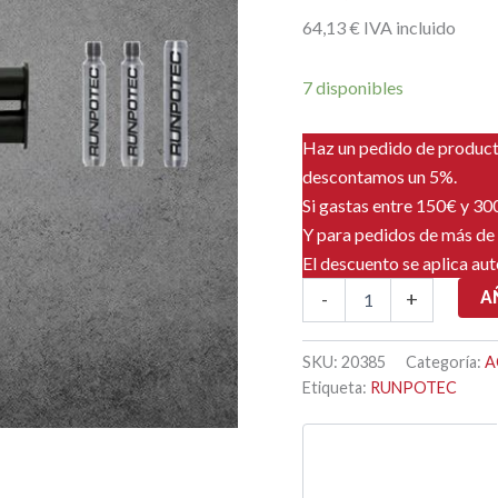
64
,13
€
IVA incluido
7 disponibles
Haz un pedido de produc
descontamos un 5%.
Si gastas entre 150€ y 3
Y para pedidos de más de
El descuento se aplica au
GF9
A
-
+
KIT
DE
REPARACION
SKU:
20385
Categoría:
A
GUIA
Etiqueta:
RUNPOTEC
cantidad