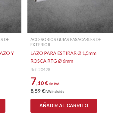
Correo electrónico
S DE
ACCESORIOS GUIAS PASACABLES DE
EXTERIOR
AZO Y
LAZO PARA ESTIRAR Ø 1,5mm
ROSCA RTG Ø 6mm
Ref: 20428
7
,10
€
sin IVA
8
,59
€
IVA incluido
AÑADIR AL CARRITO