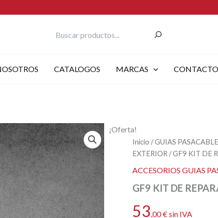
Buscar
NOSOTROS
CATALOGOS
MARCAS
CONTACT
¡Oferta!
Inicio
/
GUIAS PASACABL
EXTERIOR
/ GF9 KIT DE
ACCESORIOS GUIAS PA
GF9 KIT DE REPA
53
,00
€
sin IVA