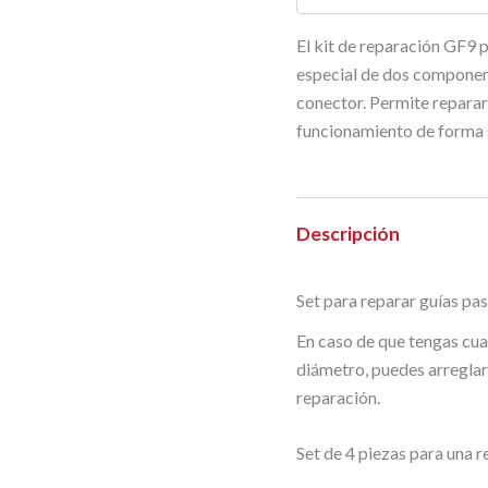
El kit de reparación GF9 
especial de dos componen
conector. Permite reparar
funcionamiento de forma s
Descripción
Set para reparar guías p
En caso de que tengas cu
diámetro, puedes arreglarl
reparación.
Set de 4 piezas para una 