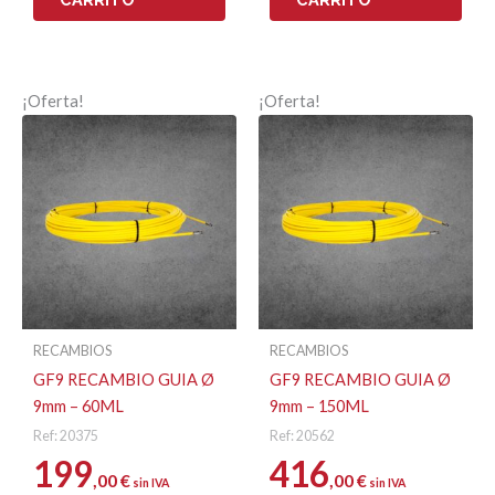
¡Oferta!
¡Oferta!
RECAMBIOS
RECAMBIOS
GF9 RECAMBIO GUIA Ø
GF9 RECAMBIO GUIA Ø
9mm – 60ML
9mm – 150ML
Ref: 20375
Ref: 20562
199
416
,00
€
,00
€
sin IVA
sin IVA