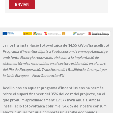
ENVIAR
La nostra instal·lació fotovoltaica de 14,55 kWp s’ha acollit
al
Programa d’incentius lligats a l’autoconsum i l’emmagatzematge,
amb fonts d’energia renovable, així com a la implantació de
sistemes tèrmics renovables en el sector residencial, en el marc
del Pla de Recuperació, Transformació i Resiliència, finançat per
la Unió Europea – NextGenerationEU
Acollir-nos en aquest programa d’incentius ens ha permès
rebre el suport financer del 35% del cost del projecte, en el
que produïm aproximadament
19.577
kWh anuals. Amb la
instal·lació fotovoltaica cobrim el
34,6
% del nostre consum
elèctric anual, fet que comporta un estalvi econòmic i