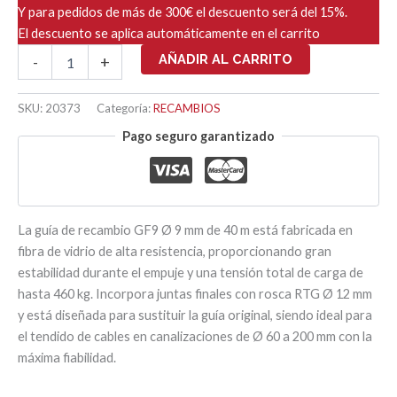
Y para pedidos de más de 300€ el descuento será del 15%.
El descuento se aplica automáticamente en el carrito
GF9
AÑADIR AL CARRITO
-
+
RECAMBIO
GUIA
Ø
SKU:
20373
Categoría:
RECAMBIOS
9mm
Pago seguro garantizado
-
40ML
cantidad
La guía de recambio GF9 Ø 9 mm de 40 m está fabricada en
fibra de vidrio de alta resistencia, proporcionando gran
estabilidad durante el empuje y una tensión total de carga de
hasta 460 kg. Incorpora juntas finales con rosca RTG Ø 12 mm
y está diseñada para sustituir la guía original, siendo ideal para
el tendido de cables en canalizaciones de Ø 60 a 200 mm con la
máxima fiabilidad.