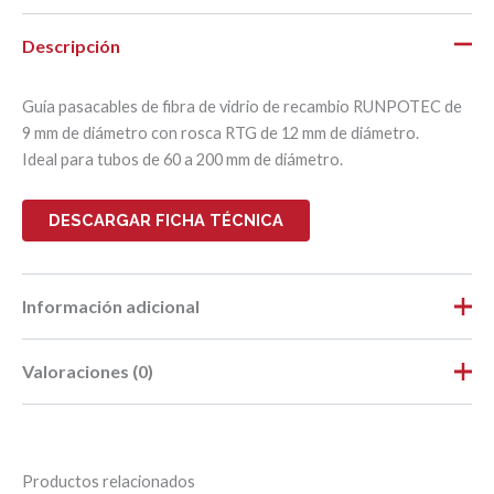
Descripción
Guía pasacables de fibra de vidrio de recambio RUNPOTEC de
9 mm de diámetro con rosca RTG de 12 mm de diámetro.
Ideal para tubos de 60 a 200 mm de diámetro.
DESCARGAR FICHA TÉCNICA
Información adicional
Valoraciones (0)
Peso
5,1 kg
Dimensiones
74 × 12,5 × 75 cm
No hay valoraciones aún.
Largo
0,74
Productos relacionados