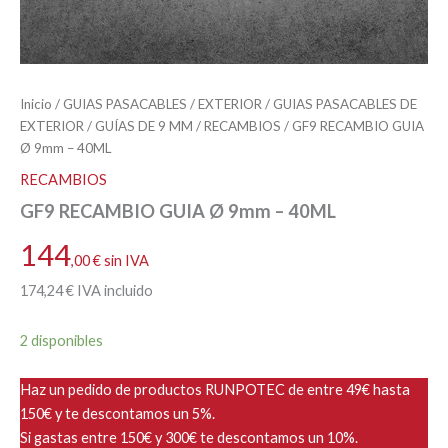
Inicio
/
GUIAS PASACABLES
/
EXTERIOR
/
GUIAS PASACABLES DE
EXTERIOR
/
GUÍAS DE 9 MM
/
RECAMBIOS
/ GF9 RECAMBIO GUIA
Ø 9mm – 40ML
RECAMBIOS
GF9 RECAMBIO GUIA Ø 9mm – 40ML
144
,00
€
sin IVA
174
,24
€
IVA incluido
2 disponibles
Haz un pedido de productos RUNPOTEC de entre 49€ hasta
150€ y te descontamos un 5%.
Si gastas entre 150€ y 300€ te descontamos un 10%.