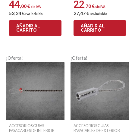
44
22
,00
€
,70
€
sin IVA
sin IVA
53
,24
€
27
,47
€
Correo electrónico
IVA incluido
IVA incluido
AÑADIR AL
AÑADIR AL
CARRITO
CARRITO
¡Oferta!
¡Oferta!
ACCESORIOS GUIAS
ACCESORIOS GUIAS
PASACABLES DE INTERIOR
PASACABLES DE EXTERIOR