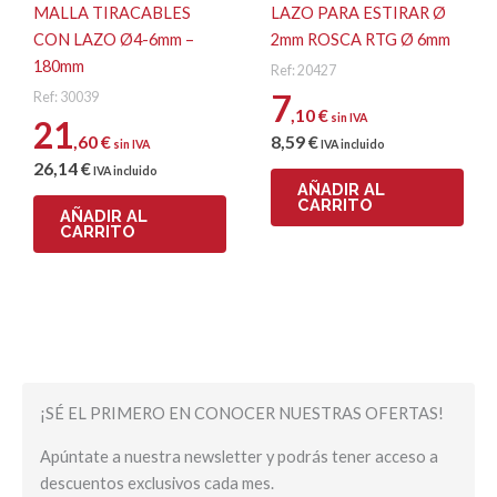
MALLA TIRACABLES
LAZO PARA ESTIRAR Ø
CON LAZO Ø4-6mm –
2mm ROSCA RTG Ø 6mm
180mm
Ref: 20427
7
Ref: 30039
,10
€
sin IVA
21
,60
€
8
,59
€
sin IVA
IVA incluido
26
,14
€
IVA incluido
AÑADIR AL
CARRITO
AÑADIR AL
CARRITO
¡SÉ EL PRIMERO EN CONOCER NUESTRAS OFERTAS!
Apúntate a nuestra newsletter y podrás tener acceso a
descuentos exclusivos cada mes.