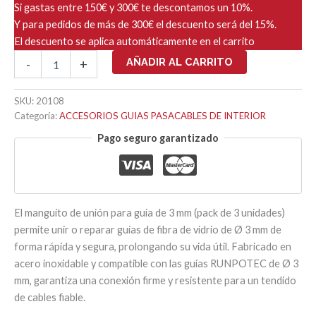
Si gastas entre 150€ y 300€ te descontamos un 10%.
Y para pedidos de más de 300€ el descuento será del 15%.
El descuento se aplica automáticamente en el carrito
MANGUITO
AÑADIR AL CARRITO
-
+
REPARACION
GUIA
Ø3mm
SKU:
20108
(PACK
Categoría:
ACCESORIOS GUIAS PASACABLES DE INTERIOR
3
Pago seguro garantizado
UD)
cantidad
El manguito de unión para guía de 3 mm (pack de 3 unidades)
permite unir o reparar guías de fibra de vidrio de Ø 3 mm de
forma rápida y segura, prolongando su vida útil. Fabricado en
acero inoxidable y compatible con las guías RUNPOTEC de Ø 3
mm, garantiza una conexión firme y resistente para un tendido
de cables fiable.