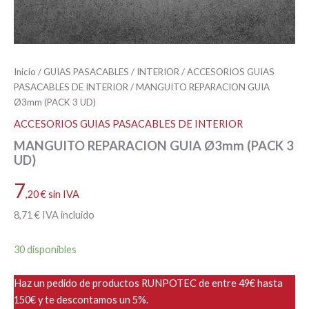
Inicio
/
GUIAS PASACABLES
/
INTERIOR
/
ACCESORIOS GUIAS
PASACABLES DE INTERIOR
/ MANGUITO REPARACION GUIA
Ø3mm (PACK 3 UD)
ACCESORIOS GUIAS PASACABLES DE INTERIOR
MANGUITO REPARACION GUIA Ø3mm (PACK 3
UD)
7
,20
€
sin IVA
8
,71
€
IVA incluido
30 disponibles
Haz un pedido de productos RUNPOTEC de entre 49€ hasta
150€ y te descontamos un 5%.