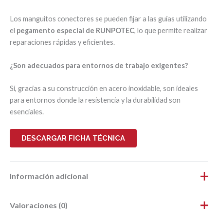
Los manguitos conectores se pueden fijar a las guías utilizando
el
pegamento especial de RUNPOTEC
, lo que permite realizar
reparaciones rápidas y eficientes.
¿Son adecuados para entornos de trabajo exigentes?
Sí, gracias a su construcción en acero inoxidable, son ideales
para entornos donde la resistencia y la durabilidad son
esenciales.
DESCARGAR FICHA TÉCNICA
Información adicional
Valoraciones (0)
Peso
0,022 kg