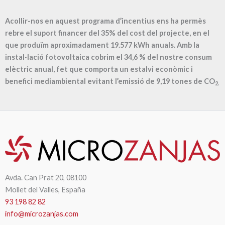
Acollir-nos en aquest programa d’incentius ens ha permès
rebre el suport financer del 35% del cost del projecte, en el
que produïm aproximadament
19.577
kWh anuals. Amb la
instal·lació fotovoltaica cobrim el
34,6
% del nostre consum
elèctric anual, fet que comporta un estalvi econòmic i
benefici mediambiental evitant l’emissió de
9,19
tones de CO
2.
Avda. Can Prat 20, 08100
Mollet del Valles, España
93 198 82 82
info@microzanjas.com