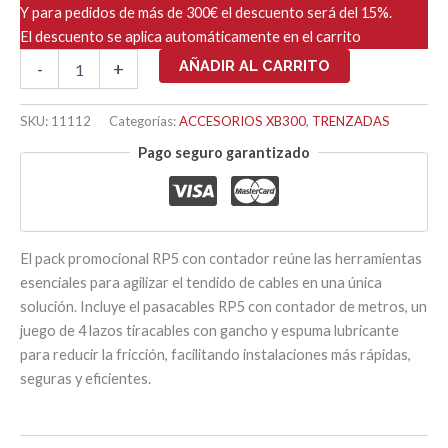
Y para pedidos de más de 300€ el descuento será del 15%.
El descuento se aplica automáticamente en el carrito
PACK
AÑADIR AL CARRITO
-
+
OFERTA
27,
RUNPO
SKU:
11112
Categorías:
ACCESORIOS XB300
,
TRENZADAS
5
Pago seguro garantizado
+
X-
BOARD
XB300
+
ESPUMA
El pack promocional RP5 con contador reúne las herramientas
LUBRICANTE
esenciales para agilizar el tendido de cables en una única
cantidad
solución. Incluye el pasacables RP5 con contador de metros, un
juego de 4 lazos tiracables con gancho y espuma lubricante
para reducir la fricción, facilitando instalaciones más rápidas,
seguras y eficientes.