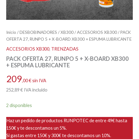
Inicio
/
DESBOBINADORES
/
XB300
/
ACCESORIOS XB300
/ PACK
OFERTA 27, RUNPO 5 + X-BOARD XB300 + ESPUMA LUBRICANTE
ACCESORIOS XB300
,
TRENZADAS
PACK OFERTA 27, RUNPO 5 + X-BOARD XB300
+ ESPUMA LUBRICANTE
209
,00
€
sin IVA
252
,89
€
IVA incluido
2 disponibles
Haz un pedido de productos RUNPOTEC de entre 49€ hasta
150€ y te descontamos un 5%.
Si gastas entre 150€ y 300€ te descontamos un 10%.