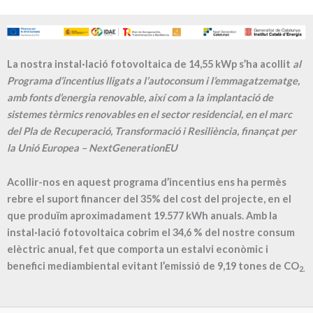
La nostra instal·lació fotovoltaica de 14,55 kWp s’ha acollit
al
Programa d’incentius lligats a l’autoconsum i l’emmagatzematge,
amb fonts d’energia renovable, així com a la implantació de
sistemes tèrmics renovables en el sector residencial, en el marc
del Pla de Recuperació, Transformació i Resiliència, finançat per
la Unió Europea – NextGenerationEU
Acollir-nos en aquest programa d’incentius ens ha permès
rebre el suport financer del 35% del cost del projecte, en el
que produïm aproximadament
19.577
kWh anuals. Amb la
instal·lació fotovoltaica cobrim el
34,6
% del nostre consum
elèctric anual, fet que comporta un estalvi econòmic i
benefici mediambiental evitant l’emissió de
9,19
tones de CO
2.