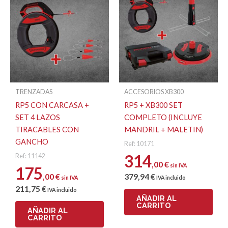
TRENZADAS
ACCESORIOS XB300
RP5 CON CARCASA +
RP5 + XB300 SET
SET 4 LAZOS
COMPLETO (INCLUYE
TIRACABLES CON
MANDRIL + MALETIN)
GANCHO
Ref: 10171
314
Ref: 11142
,00
€
sin IVA
175
,00
€
379
,94
€
sin IVA
IVA incluido
211
,75
€
IVA incluido
AÑADIR AL
CARRITO
AÑADIR AL
CARRITO