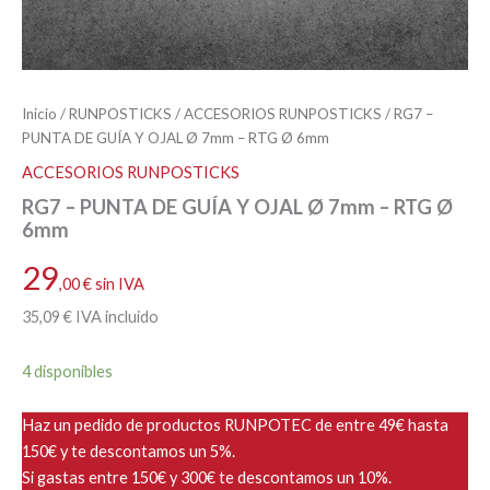
Inicio
/
RUNPOSTICKS
/
ACCESORIOS RUNPOSTICKS
/ RG7 –
PUNTA DE GUÍA Y OJAL Ø 7mm – RTG Ø 6mm
ACCESORIOS RUNPOSTICKS
RG7 – PUNTA DE GUÍA Y OJAL Ø 7mm – RTG Ø
6mm
29
,00
€
sin IVA
35
,09
€
IVA incluido
4 disponibles
Haz un pedido de productos RUNPOTEC de entre 49€ hasta
150€ y te descontamos un 5%.
Si gastas entre 150€ y 300€ te descontamos un 10%.