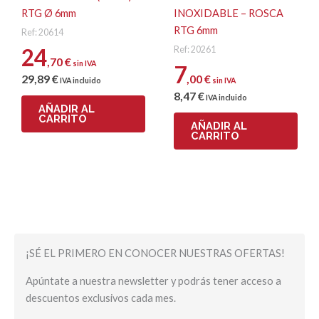
RTG Ø 6mm
INOXIDABLE – ROSCA
RTG 6mm
Ref: 20614
24
Ref: 20261
,70
€
sin IVA
7
29
,89
€
,00
€
IVA incluido
sin IVA
8
,47
€
IVA incluido
AÑADIR AL
CARRITO
AÑADIR AL
CARRITO
¡SÉ EL PRIMERO EN CONOCER NUESTRAS OFERTAS!
Apúntate a nuestra newsletter y podrás tener acceso a
descuentos exclusivos cada mes.