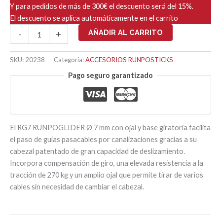
Y para pedidos de más de 300€ el descuento será del 15%.
El descuento se aplica automáticamente en el carrito
RG7
AÑADIR AL CARRITO
-
+
-
PUNTA
DE
SKU:
20238
Categoría:
ACCESORIOS RUNPOSTICKS
GUÍA
Pago seguro garantizado
Y
OJAL
Ø
7mm
-
RTG
El RG7 RUNPOGLIDER Ø 7 mm con ojal y base giratoria facilita
Ø
el paso de guías pasacables por canalizaciones gracias a su
6mm
cabezal patentado de gran capacidad de deslizamiento.
cantidad
Incorpora compensación de giro, una elevada resistencia a la
tracción de 270 kg y un amplio ojal que permite tirar de varios
cables sin necesidad de cambiar el cabezal.