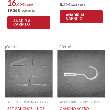
16
Correo electrónico
,00
€
5
,20
€
sin IVA
IVA incluido
19
,36
€
IVA incluido
AÑADIR AL
CARRITO
AÑADIR AL
CARRITO
¡Oferta!
¡Oferta!
ACCESORIOS RUNPOSTICKS
ACCESORIOS RUNPOSTICKS
SET GANCHOS (4 UDS)
GANCHO ACERO