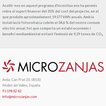
Acollir-nos en aquest programa d’incentius ens ha permès
rebre el suport financer del 35% del cost del projecte, en el
que produïm aproximadament
19.577
kWh anuals. Amb la
instal·lació fotovoltaica cobrim el
34,6
% del nostre consum
elèctric anual, fet que comporta un estalvi econòmic i
benefici mediambiental evitant l’emissió de
9,19
tones de CO
2.
Avda. Can Prat 20, 08100
Mollet del Valles, España
93 198 82 82
info@microzanjas.com