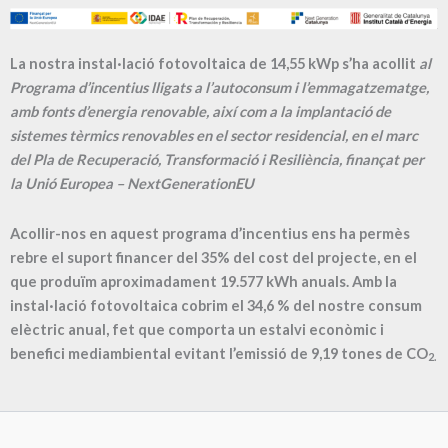
La nostra instal·lació fotovoltaica de 14,55 kWp s’ha acollit
al
Programa d’incentius lligats a l’autoconsum i l’emmagatzematge,
amb fonts d’energia renovable, així com a la implantació de
sistemes tèrmics renovables en el sector residencial, en el marc
del Pla de Recuperació, Transformació i Resiliència, finançat per
la Unió Europea – NextGenerationEU
Acollir-nos en aquest programa d’incentius ens ha permès
rebre el suport financer del 35% del cost del projecte, en el
que produïm aproximadament
19.577
kWh anuals. Amb la
instal·lació fotovoltaica cobrim el
34,6
% del nostre consum
elèctric anual, fet que comporta un estalvi econòmic i
benefici mediambiental evitant l’emissió de
9,19
tones de CO
2.