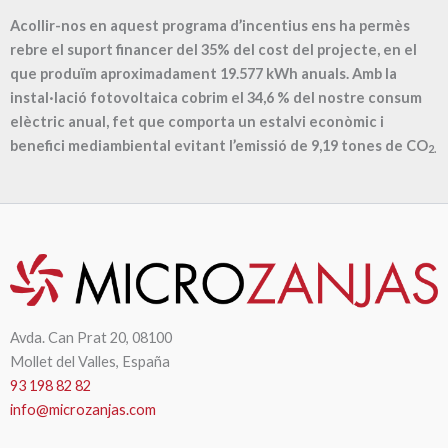
Acollir-nos en aquest programa d’incentius ens ha permès
rebre el suport financer del 35% del cost del projecte, en el
que produïm aproximadament
19.577
kWh anuals. Amb la
instal·lació fotovoltaica cobrim el
34,6
% del nostre consum
elèctric anual, fet que comporta un estalvi econòmic i
benefici mediambiental evitant l’emissió de
9,19
tones de CO
2.
Avda. Can Prat 20, 08100
Mollet del Valles, España
93 198 82 82
info@microzanjas.com