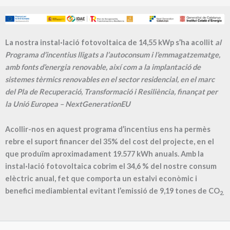
La nostra instal·lació fotovoltaica de 14,55 kWp s’ha acollit
al
Programa d’incentius lligats a l’autoconsum i l’emmagatzematge,
amb fonts d’energia renovable, així com a la implantació de
sistemes tèrmics renovables en el sector residencial, en el marc
del Pla de Recuperació, Transformació i Resiliència, finançat per
la Unió Europea – NextGenerationEU
Acollir-nos en aquest programa d’incentius ens ha permès
rebre el suport financer del 35% del cost del projecte, en el
que produïm aproximadament
19.577
kWh anuals. Amb la
instal·lació fotovoltaica cobrim el
34,6
% del nostre consum
elèctric anual, fet que comporta un estalvi econòmic i
benefici mediambiental evitant l’emissió de
9,19
tones de CO
2.