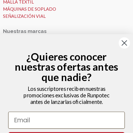
MALLA TEXTIL
MÁQUINAS DE SOPLADO
SEÑALIZACIÓN VIAL
Nuestras marcas
Nuestras Marcas
Runpotec
¿Quieres conocer
Fremco
nuestras ofertas antes
VESALA
Zeitler
que nadie?
Nosotros
MICROZANJAS
Los suscriptores reciben nuestras
promociones exclusivas de Runpotec
Nosotros
antes de lanzarlas oficialmente.
Ideas y consejos
Hola , bienvenido a Microzanjas
Trabajos
Email
Noticias
Ayuda – Preguntas Frecuentes (FAQ)