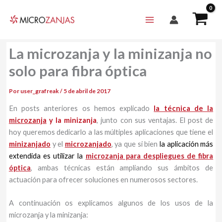
Ir
al
contenido
La microzanja y la minizanja no
solo para fibra óptica
Por
user_grafreak
/
5 de abril de 2017
En posts anteriores os hemos explicado
la técnica de la
microzanja
y la minizanja
, junto con sus ventajas. El post de
hoy queremos dedicarlo a las múltiples aplicaciones que tiene el
minizanjado
y el
microzanjado
, ya que si bien
la aplicación más
extendida es utilizar la
microzanja para despliegues de fibra
óptica
, ambas técnicas están ampliando sus ámbitos de
actuación para ofrecer soluciones en numerosos sectores.
A continuación os explicamos algunos de los usos de la
microzanja y la minizanja: