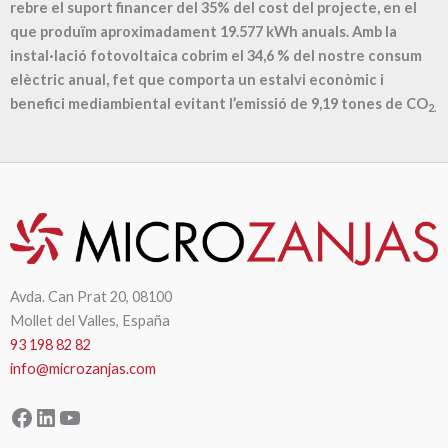
rebre el suport financer del 35% del cost del projecte, en el
que produïm aproximadament
19.577
kWh anuals. Amb la
instal·lació fotovoltaica cobrim el
34,6
% del nostre consum
elèctric anual, fet que comporta un estalvi econòmic i
benefici mediambiental evitant l’emissió de
9,19
tones de CO
2.
Avda. Can Prat 20, 08100
Mollet del Valles, España
93 198 82 82
info@microzanjas.com
Facebook
LinkedIn
YouTube