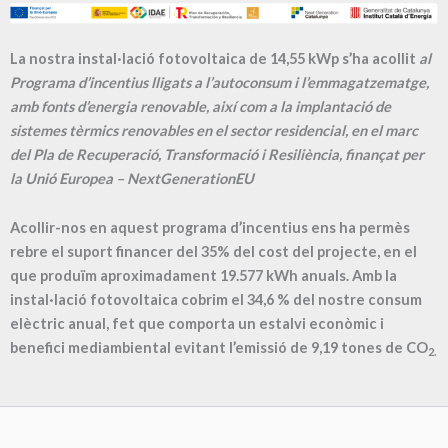
La nostra instal·lació fotovoltaica de 14,55 kWp s’ha acollit
al
Programa d’incentius lligats a l’autoconsum i l’emmagatzematge,
amb fonts d’energia renovable, així com a la implantació de
sistemes tèrmics renovables en el sector residencial, en el marc
del Pla de Recuperació, Transformació i Resiliència, finançat per
la Unió Europea – NextGenerationEU
Acollir-nos en aquest programa d’incentius ens ha permès
rebre el suport financer del 35% del cost del projecte, en el
que produïm aproximadament
19.577
kWh anuals. Amb la
instal·lació fotovoltaica cobrim el
34,6
% del nostre consum
elèctric anual, fet que comporta un estalvi econòmic i
benefici mediambiental evitant l’emissió de
9,19
tones de CO
2.