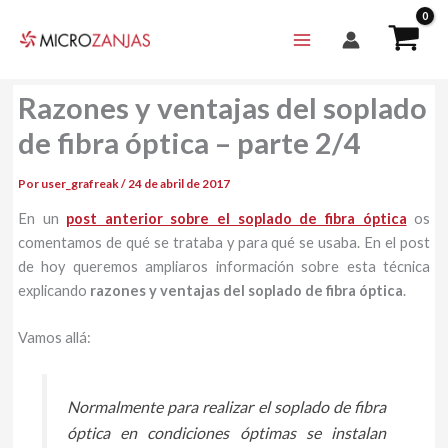
Ir
al
contenido
Razones y ventajas del soplado
de fibra óptica – parte 2/4
Por
user_grafreak
/
24 de abril de 2017
En un
post anterior sobre el soplado de fibra óptica
os
comentamos de qué se trataba y para qué se usaba. En el post
de hoy queremos ampliaros información sobre esta técnica
explicando
razones y
ventajas del soplado de fibra óptica
.
Vamos allá:
Normalmente para realizar el soplado de fibra
óptica en condiciones óptimas se instalan