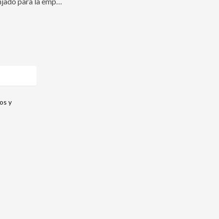
Trabajos de minizanjado para la empresa COLT en Palau Solità i Plegamans
os y