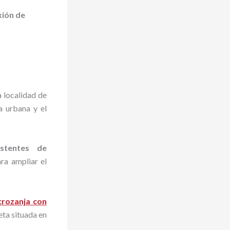
xión de
a localidad de
a urbana y el
stentes de
ra ampliar el
crozanja con
eta situada en