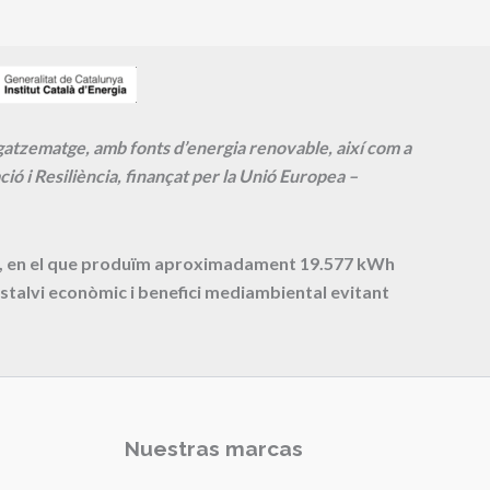
agatzematge, amb fonts d’energia renovable, així com a
ió i Resiliència, finançat per la Unió Europea –
cte, en el que produïm aproximadament
19.577
kWh
stalvi econòmic i benefici mediambiental evitant
Nuestras marcas