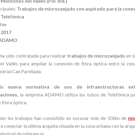
:
Montonés del Vallès (Pol. Ind.)
cipales:
Trabajos de microzanjado con aspirado para la cone
 Telefónica
0
m
2017
ADAMO
ha sido contratada para realizar
trabajos de microzanjado
en l
l Vallès para ampliar la conexión de fibra óptica entre la zon
strial Can Parellada.
 la
nueva normativa de uso de infraestructuras exi
aciones,
la empresa ADAMO utiliza los tubos de Telefónica pa
 fibra óptica.
ión los trabajos han consistido en excavar más de 500m de
mi
a conectar la última arqueta situada en la zona urbana con la arqu
dustrial de referencia .