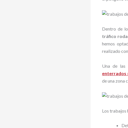
Dentro de lo
tráfico rod
hemos optado
realizado con
Una de las 
enterrados
de una zona c
Los trabajos 
Det