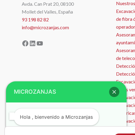
Nuestros
Avda. Can Prat 20, 08100
Excavaci
Mollet del Valles, España
de fibra 
93 198 82 82
operador
info@microzanjas.com
Asesoram
Facebook
LinkedIn
YouTube
ayuntami
Asesorami
de telec
Detecció
Detecció
Excavació
zonas ve
MICROZANJAS
Excavació
Excavaci
eléctrica
Hola , bienvenido a Microzanjas
Excavaci
Microzan