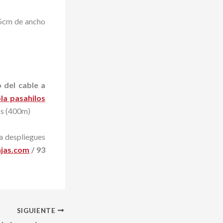
 5cm de ancho
 del cable a
ola pasahilos
os (400m)
a despliegues
njas.com
/ 93
SIGUIENTE