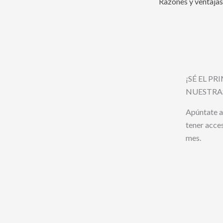
¡SÉ EL P
NUESTRA
Apúntate a
tener acce
mes.