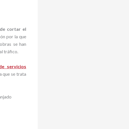
de cortar el
zón por la que
 obras se han
l tráfico.
de servicios
a que se trata