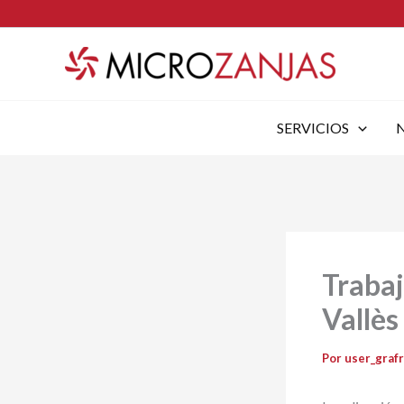
Ir
al
contenido
SERVICIOS
Trabaj
Vallès
Por
user_graf