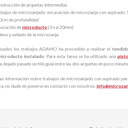
strucción de arquetas intermedias
bajos de microzanjado: excavación de microzanja con aspirado:
0cm de profundidad
locación de
microducto
(3 x ø 20mm)
leno y sellado de la microzanja
izados los trabajos ADAMO ha procedido a realizar el
tendido
microducto instalado
. Para esta tarea se ha utilizado una
pist
a dejado pasado un hilo guía entre las dos arquetas en poco minut
mas información sobre trabajos de microzanjado con aspirado par
ica, no dude en ponerse en contacto con nosotros:
info@microza