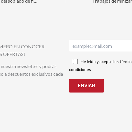
Razones y ventajas del soplado de fibra óptica – parte 2/4
RIMERO EN CONOCER
S OFERTAS!
He leído y acepto los términ
 nuestra newsletter y podrás
condiciones
so a descuentos exclusivos cada
ENVIAR