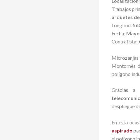
Localización
Trabajos prin
arquetes de
Longitud:
56
Fecha:
Mayo
Contratista:
Microzanjas 
Montornès de
polígono indu
Gracias a
telecomunic
despliegue de
En esta ocas
aspirado
par
el polígono in