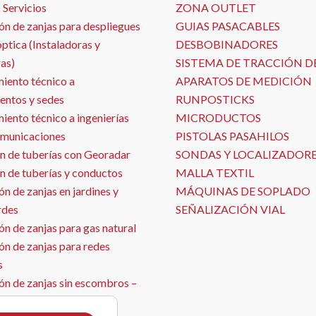
 Servicios
ZONA OUTLET
ón de zanjas para despliegues
GUIAS PASACABLES
óptica (Instaladoras y
DESBOBINADORES
as)
SISTEMA DE TRACCIÓN D
iento técnico a
APARATOS DE MEDICIÓN
entos y sedes
RUNPOSTICKS
ento técnico a ingenierías
MICRODUCTOS
omunicaciones
PISTOLAS PASAHILOS
n de tuberías con Georadar
SONDAS Y LOCALIZADOR
n de tuberías y conductos
MALLA TEXTIL
n de zanjas en jardines y
MÁQUINAS DE SOPLADO
rdes
SEÑALIZACIÓN VIAL
n de zanjas para gas natural
ón de zanjas para redes
s
ón de zanjas sin escombros –
ja con aspirado