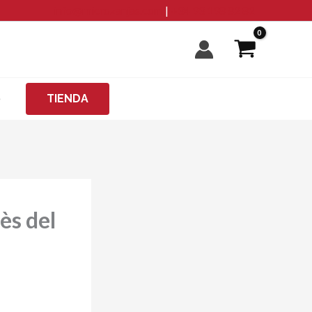
info@microzanjas.com
|
+34 93 198 82 82
O
TIENDA
ès del