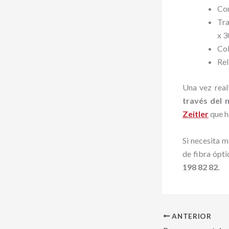
Con
Tra
x 3
Co
Rel
Una vez real
través del 
Zeitler
que h
Si necesita 
de fibra ópt
198 82 82.
ANTERIOR