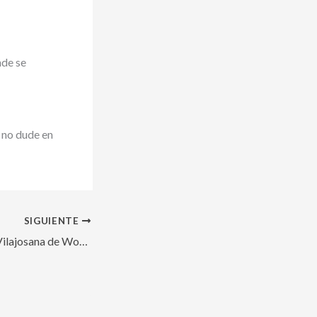
nde se
, no dude en
SIGUIENTE
Entrevista a Ignasi Vilajosana de Worldsensing: Sensores de aparcamiento – Smart City