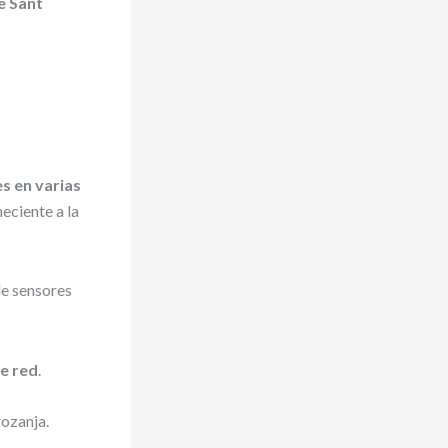
e Sant
s en varias
eciente a la
de red
.
ozanja.