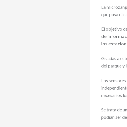
La microzanja
que pasa el c
El objetivo d
de informaci
los estacio
Gracias a est
del parque y 
Los sensores 
independiente
necesarios lo
Se trata de u
podían ser de