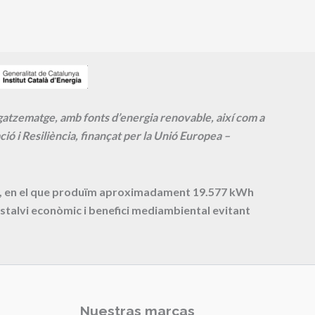
agatzematge, amb fonts d’energia renovable, així com a
ió i Resiliència, finançat per la Unió Europea –
cte, en el que produïm aproximadament
19.577
kWh
stalvi econòmic i benefici mediambiental evitant
Nuestras marcas