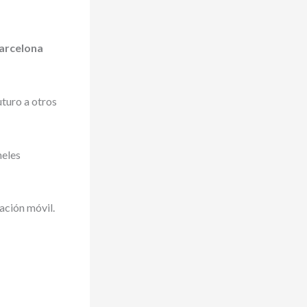
Barcelona
uturo a otros
neles
ación móvil.