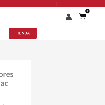
info@microzanjas.com
|
+34 93 198 82 82
O
TIENDA
sores
bac