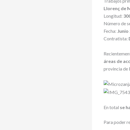
Trabajos prin
Llorenç de M
Longitud:
30
Número de s
Fecha:
Junio
Contratista:
Recientement
áreas de acc
provincia de 
En total
se h
Para poder re