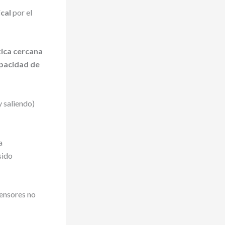
cal
por el
tica cercana
apacidad de
y saliendo)
a
sido
sensores no