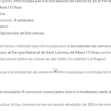
cipales:
Microzanja para la instalación de sensores en el PN d
unt i l’Obac
0 m
ensores:
9 unidades
2017
Diputación de Barcelona
e hemos realizado una microzanja para la
instalación de sensore
eso al Parque Natural de Sant Llorenç de Munt i l’Obac
perten
Barcelona (entre las comarcas del Vallès Occidental y el Bages).
an instalado 9 sensores conectados entre si mediante cable 
alizar dicha conexión se han excavado alrededor de 300 m de micr