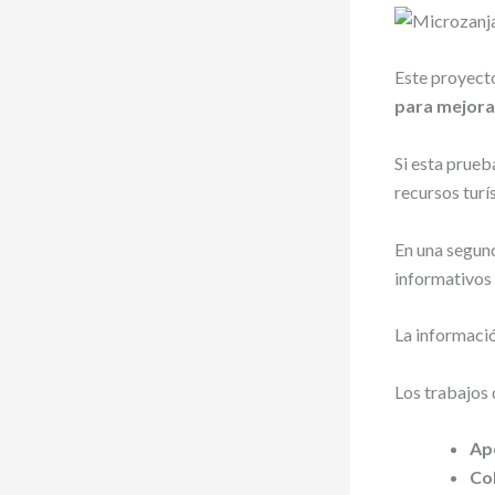
Este proyecto
para mejorar
Si esta prueb
recursos turís
En una segund
informativos 
La informació
Los trabajos 
Ap
Co