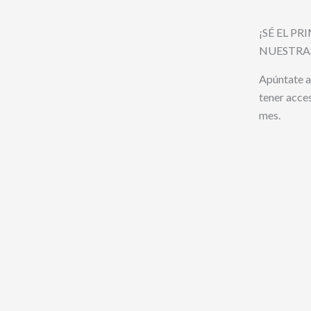
¡SÉ EL P
NUESTRA
Apúntate a
tener acce
mes.