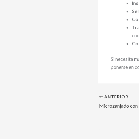
Ins
Sel
Co
Tr
enc
Co
Si necesita m
ponerse en c
ANTERIOR