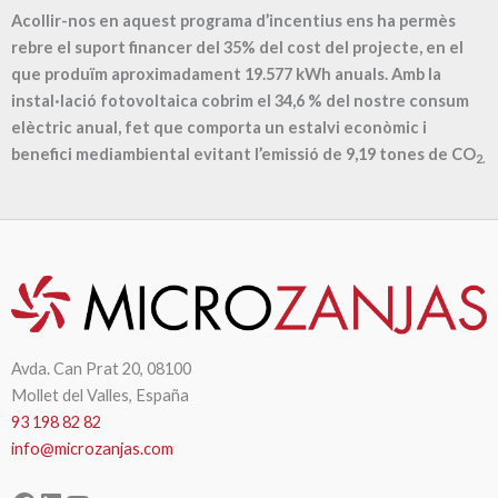
Acollir-nos en aquest programa d’incentius ens ha permès
rebre el suport financer del 35% del cost del projecte, en el
que produïm aproximadament
19.577
kWh anuals. Amb la
instal·lació fotovoltaica cobrim el
34,6
% del nostre consum
elèctric anual, fet que comporta un estalvi econòmic i
benefici mediambiental evitant l’emissió de
9,19
tones de CO
2.
Avda. Can Prat 20, 08100
Mollet del Valles, España
93 198 82 82
info@microzanjas.com