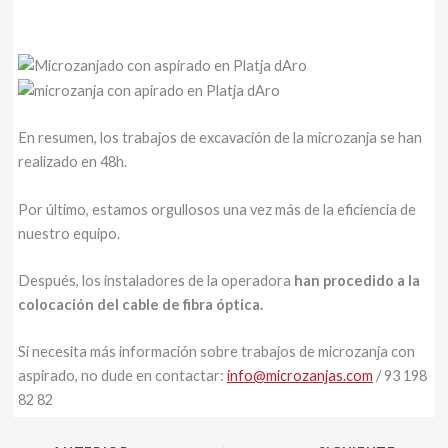
Por último, estamos orgullosos una vez más de la eficiencia de
nuestro equipo.
Después, los instaladores de la operadora
han procedido a la
colocación del cable de fibra óptica.
Si necesita más información sobre trabajos de microzanja con
aspirado, no dude en contactar:
info@microzanjas.com
/ 93 198
82 82
ANTERIOR
SIGUIENTE
¡SÉ EL PRIMERO EN CONOCER NUESTRAS OFERTAS!
Apúntate a nuestra newsletter y podrás tener acceso a
descuentos exclusivos cada mes.