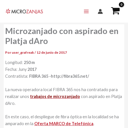
Ir
al
contenido
Microzanjado con aspirado en
Platja dAro
Por
user_grafreak
/
12 de junio de 2017
Longitud:
250 m
Fecha: Juny
2017
Contratista:
FIBRA 365 -http://fibra365.net/
La nueva operadora local FIBRA 365 nos ha contratado para
realizar unos
trabajos de microzanjado
con aspirado en Platja
dAro.
En este caso, el despliegue de fibra óptica en la localidad se ha
amparado en la
Oferta MARCO de Telefónica
.