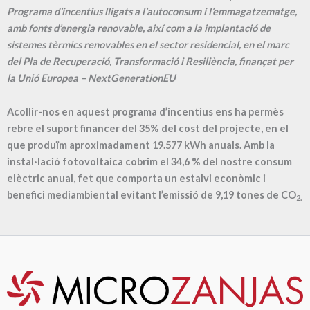
Programa d’incentius lligats a l’autoconsum i l’emmagatzematge,
amb fonts d’energia renovable, així com a la implantació de
sistemes tèrmics renovables en el sector residencial, en el marc
del Pla de Recuperació, Transformació i Resiliència, finançat per
la Unió Europea – NextGenerationEU
Acollir-nos en aquest programa d’incentius ens ha permès
rebre el suport financer del 35% del cost del projecte, en el
que produïm aproximadament
19.577
kWh anuals. Amb la
instal·lació fotovoltaica cobrim el
34,6
% del nostre consum
elèctric anual, fet que comporta un estalvi econòmic i
benefici mediambiental evitant l’emissió de
9,19
tones de CO
2.