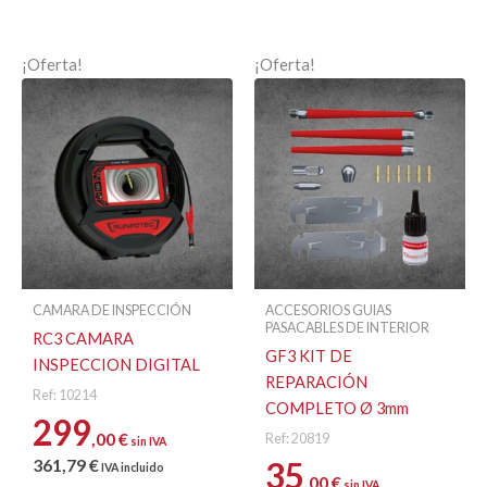
¡Oferta!
¡Oferta!
CAMARA DE INSPECCIÓN
ACCESORIOS GUIAS
PASACABLES DE INTERIOR
RC3 CAMARA
GF3 KIT DE
INSPECCION DIGITAL
REPARACIÓN
Ref: 10214
COMPLETO Ø 3mm
299
,00
€
Ref: 20819
sin IVA
361
,79
€
35
IVA incluido
,00
€
sin IVA