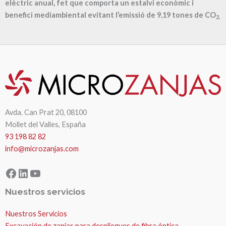
elèctric anual, fet que comporta un estalvi econòmic i
benefici mediambiental evitant l’emissió de
9,19
tones de CO
2.
Avda. Can Prat 20, 08100
Mollet del Valles, España
93 198 82 82
info@microzanjas.com
Facebook
LinkedIn
YouTube
Nuestros servicios
Nuestros Servicios
Excavación de zanjas para despliegues de fibra óptica