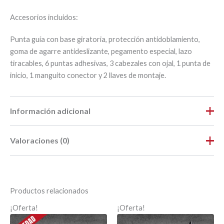
Accesorios incluidos:
Punta guía con base giratoria, protección antidoblamiento,
goma de agarre antideslizante, pegamento especial, lazo
tiracables, 6 puntas adhesivas, 3 cabezales con ojal, 1 punta de
inicio, 1 manguito conector y 2 llaves de montaje.
Información adicional
Valoraciones (0)
Peso
4,002 kg
Dimensiones
34,5 × 18 × 34 cm
No hay valoraciones aún.
Largo
0,35
Productos relacionados
Ancho
0,18
Sé el primero en valorar “GF3 Ø3 – 30
¡Oferta!
¡Oferta!
MTS + RC3 CAMARA 15 MTS”
Alto
0,34