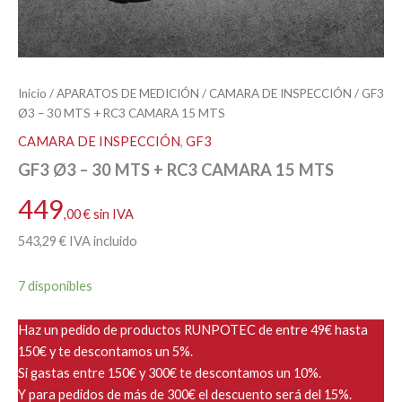
Inicio
/
APARATOS DE MEDICIÓN
/
CAMARA DE INSPECCIÓN
/ GF3
Ø3 – 30 MTS + RC3 CAMARA 15 MTS
CAMARA DE INSPECCIÓN
,
GF3
GF3 Ø3 – 30 MTS + RC3 CAMARA 15 MTS
449
,00
€
sin IVA
543
,29
€
IVA incluido
7 disponibles
Haz un pedido de productos RUNPOTEC de entre 49€ hasta
150€ y te descontamos un 5%.
Si gastas entre 150€ y 300€ te descontamos un 10%.
Y para pedidos de más de 300€ el descuento será del 15%.