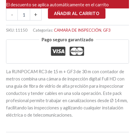
El descuento se aplica automáticamente en el carrito
GF3
AÑADIR AL CARRITO
-
+
Ø3
-
30
SKU:
11150
Categorías:
CAMARA DE INSPECCIÓN
,
GF3
MTS
Pago seguro garantizado
+
RC3
CAMARA
15
MTS
cantidad
La RUNPOCAM RC3 de 15 m + GF3 de 30 m con contador de
metros combina una cámara de inspección digital Full HD con
una guía de fibra de vidrio de alta precisión para inspeccionar
conductos y tender cables en una sola operación. Este pack
profesional permite trabajar en canalizaciones desde Ø 14 mm,
facilitando las inspecciones y agilizando cualquier instalación
eléctrica o de telecomunicaciones.