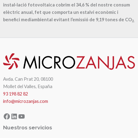
instal·lació fotovoltaica cobrim el
34,6
% del nostre consum
elèctric anual, fet que comporta un estalvi econòmic i
benefici mediambiental evitant l’emissió de
9,19
tones de CO
2.
Avda. Can Prat 20, 08100
Mollet del Valles, España
93 198 82 82
info@microzanjas.com
Facebook
LinkedIn
YouTube
Nuestros servicios