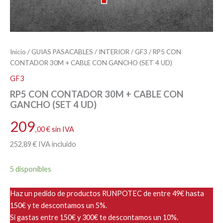
Inicio
/
GUIAS PASACABLES
/
INTERIOR
/
GF3
/ RP5 CON
CONTADOR 30M + CABLE CON GANCHO (SET 4 UD)
GF3
RP5 CON CONTADOR 30M + CABLE CON
GANCHO (SET 4 UD)
209
,00
€
sin IVA
252
,89
€
IVA incluido
5 disponibles
Haz un pedido de productos RUNPOTEC de entre 49€ hasta
150€ y te descontamos un 5%.
Si gastas entre 150€ y 300€ te descontamos un 10%.