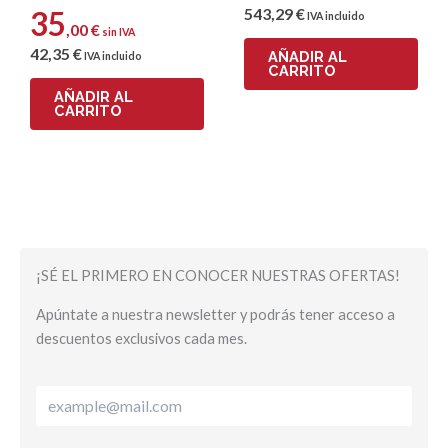
543
,29
€
35
IVA incluido
,00
€
Correo electrónico
sin IVA
42
,35
€
AÑADIR AL
IVA incluido
CARRITO
AÑADIR AL
CARRITO
¡SÉ EL PRIMERO EN CONOCER NUESTRAS OFERTAS!
Apúntate a nuestra newsletter y podrás tener acceso a
descuentos exclusivos cada mes.