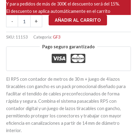
Y para pedidos de más de 300€ el descuento será del 15%.
El descuento se aplica automáticamente en el carrito
RP5
AÑADIR AL CARRITO
-
+
CON
CONTADOR
30M
SKU:
11153
Categoría:
GF3
+
Pago seguro garantizado
CABLE
CON
GANCHO
(SET
4
UD)
El RP5 con contador de metros de 30 m + juego de 4 lazos
cantidad
tiracables con gancho es un pack promocional diseñado para
facilitar el tendido de cables preconfeccionados de forma
rápida y segura. Combina el sistema pasacables RP5 con
contador digital y un juego de lazos tiracables con gancho,
permitiendo proteger los conectores y trabajar con mayor
eficiencia en canalizaciones a partir de 14 mm de diámetro
interior.