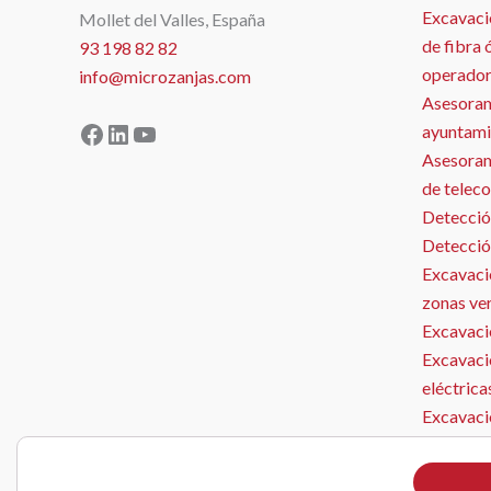
Excavaci
Mollet del Valles, España
de fibra 
93 198 82 82
operador
info@microzanjas.com
Asesoram
Facebook
LinkedIn
YouTube
ayuntami
Asesorami
de telec
Detecció
Detecció
Excavació
zonas ve
Excavació
Excavaci
eléctrica
Excavaci
Microzan
Instalaci