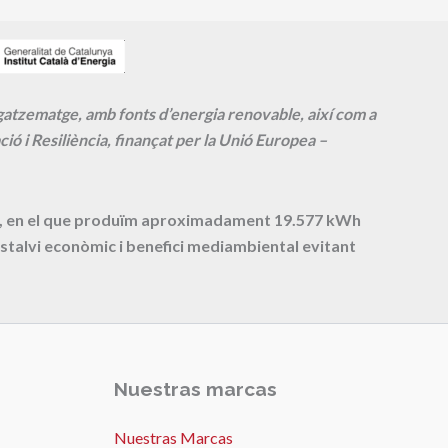
agatzematge, amb fonts d’energia renovable, així com a
ió i Resiliència, finançat per la Unió Europea –
cte, en el que produïm aproximadament
19.577
kWh
stalvi econòmic i benefici mediambiental evitant
Nuestras marcas
Nuestras Marcas