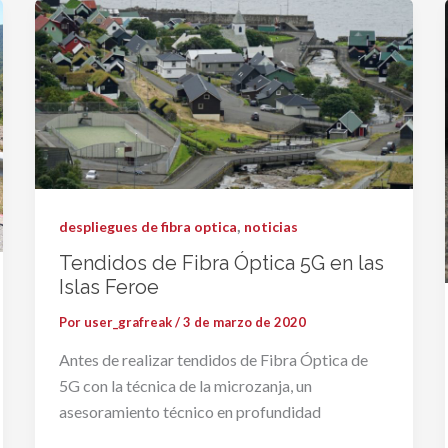
,
despliegues de fibra optica
noticias
Tendidos de Fibra Óptica 5G en las
Islas Feroe
Por
user_grafreak
/
3 de marzo de 2020
Antes de realizar tendidos de Fibra Óptica de
5G con la técnica de la microzanja, un
asesoramiento técnico en profundidad