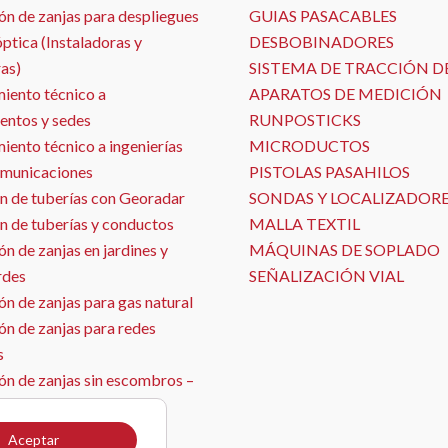
ón de zanjas para despliegues
GUIAS PASACABLES
óptica (Instaladoras y
DESBOBINADORES
as)
SISTEMA DE TRACCIÓN D
iento técnico a
APARATOS DE MEDICIÓN
entos y sedes
RUNPOSTICKS
ento técnico a ingenierías
MICRODUCTOS
omunicaciones
PISTOLAS PASAHILOS
n de tuberías con Georadar
SONDAS Y LOCALIZADOR
n de tuberías y conductos
MALLA TEXTIL
n de zanjas en jardines y
MÁQUINAS DE SOPLADO
rdes
SEÑALIZACIÓN VIAL
n de zanjas para gas natural
ón de zanjas para redes
s
ón de zanjas sin escombros –
ja con aspirado
ón de sensores
Aceptar