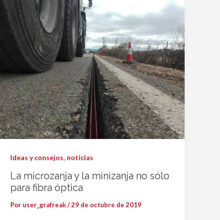
,
Ideas y consejos
noticias
La microzanja y la minizanja no sólo
para fibra óptica
Por
user_grafreak
/
29 de octubre de 2019