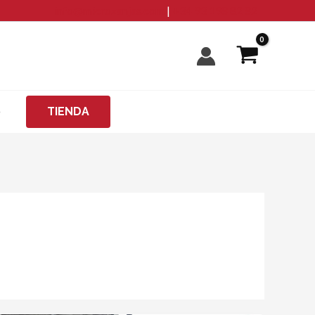
info@microzanjas.com
|
+34 93 198 82 82
O
TIENDA