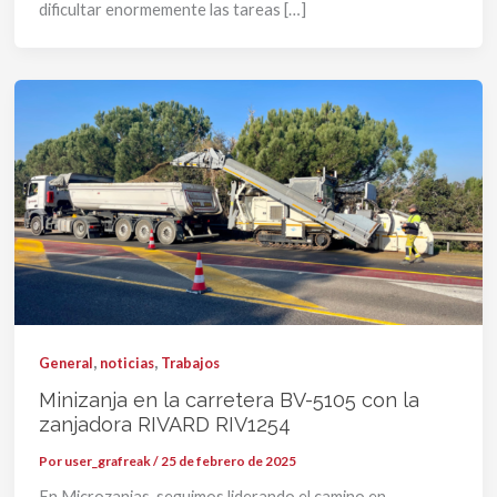
dificultar enormemente las tareas […]
,
,
General
noticias
Trabajos
Minizanja en la carretera BV-5105 con la
zanjadora RIVARD RIV1254
Por
user_grafreak
/
25 de febrero de 2025
En Microzanjas, seguimos liderando el camino en