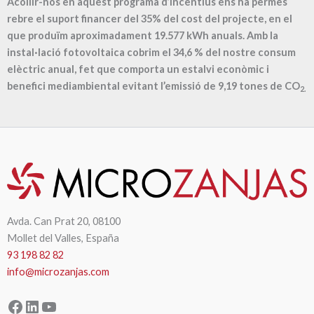
Acollir-nos en aquest programa d’incentius ens ha permès
rebre el suport financer del 35% del cost del projecte, en el
que produïm aproximadament
19.577
kWh anuals. Amb la
instal·lació fotovoltaica cobrim el
34,6
% del nostre consum
elèctric anual, fet que comporta un estalvi econòmic i
benefici mediambiental evitant l’emissió de
9,19
tones de CO
2.
Avda. Can Prat 20, 08100
Mollet del Valles, España
93 198 82 82
info@microzanjas.com
Facebook
LinkedIn
YouTube