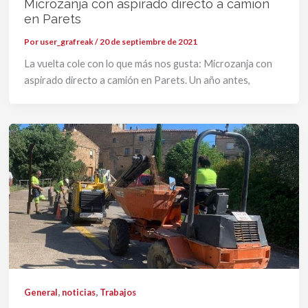
Microzanja con aspirado directo a camión
en Parets
Por
user_grafreak
/
20 de septiembre de 2021
La vuelta cole con lo que más nos gusta: Microzanja con
aspirado directo a camión en Parets. Un año antes,
,
,
General
noticias
Trabajos