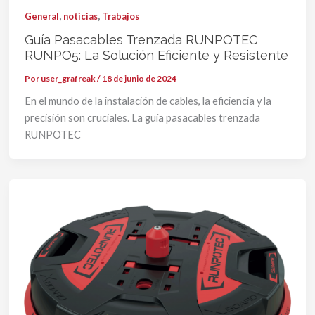
,
,
General
noticias
Trabajos
Guía Pasacables Trenzada RUNPOTEC
RUNPO5: La Solución Eficiente y Resistente
Por
user_grafreak
/
18 de junio de 2024
En el mundo de la instalación de cables, la eficiencia y la
precisión son cruciales. La guía pasacables trenzada
RUNPOTEC